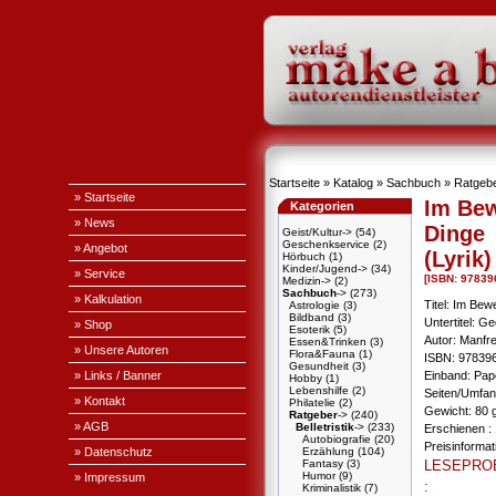
Startseite
»
Katalog
»
Sachbuch
»
Ratgeb
» Startseite
Im Bew
Kategorien
» News
Dinge
Geist/Kultur->
(54)
Geschenkservice
(2)
» Angebot
(Lyrik)
Hörbuch
(1)
Kinder/Jugend->
(34)
» Service
[ISBN: 9783
Medizin->
(2)
Sachbuch
->
(273)
» Kalkulation
Titel: Im Bew
Astrologie
(3)
Bildband
(3)
Untertitel: G
» Shop
Esoterik
(5)
Autor: Manfr
Essen&Trinken
(3)
» Unsere Autoren
Flora&Fauna
(1)
ISBN: 97839
Gesundheit
(3)
» Links / Banner
Einband: Pa
Hobby
(1)
Lebenshilfe
(2)
Seiten/Umfan
» Kontakt
Philatelie
(2)
Gewicht: 80 
Ratgeber
->
(240)
» AGB
Belletristik
->
(233)
Erschienen : 
Autobiografie
(20)
Preisinforma
» Datenschutz
Erzählung
(104)
Fantasy
(3)
LESEPRO
Humor
(9)
» Impressum
:
Kriminalistik
(7)