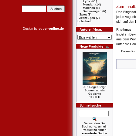
Lyrik
(61)
Mundart
(14)
Zum Inhalt
Märchen
(8)
Sammlungen
(6)
Das Eingesc
Sport
(3)
jeden Augenb
Zeitzeugen
(7)
Schulbuch
sich auf den 
Design by
super-online.de
Autoren/Hrsg.
Rhythmus
findet im Be
aus dem Wor
unter die Ha
Neue Produkte
Dieses Pr
Auf Regen folgt
Sonnenschein
Gedichte
11,80 €
Schnellsuche
Verwenden Sie
Stichworte, um ein
Produkt zu finden.
erweiterte Suche