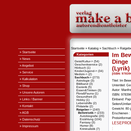
Startseite
»
Katalog
»
Sachbuch
»
Ratgeb
» Startseite
Im Bew
Kategorien
» News
Dinge
Geist/Kultur->
(54)
Geschenkservice
(2)
» Angebot
(Lyrik)
Hörbuch
(1)
Kinder/Jugend->
(34)
» Service
[ISBN: 9783
Medizin->
(2)
Sachbuch
->
(273)
» Kalkulation
Titel: Im Bew
Astrologie
(3)
Bildband
(3)
Untertitel: G
» Shop
Esoterik
(5)
Autor: Manfr
Essen&Trinken
(3)
» Unsere Autoren
Flora&Fauna
(1)
ISBN: 97839
Gesundheit
(3)
» Links / Banner
Einband: Pa
Hobby
(1)
Lebenshilfe
(2)
Seiten/Umfan
» Kontakt
Philatelie
(2)
Gewicht: 80 
Ratgeber
->
(240)
» AGB
Belletristik
->
(233)
Erschienen : 
Autobiografie
(20)
Preisinforma
» Datenschutz
Erzählung
(104)
Fantasy
(3)
LESEPRO
Humor
(9)
» Impressum
:
Kriminalistik
(7)