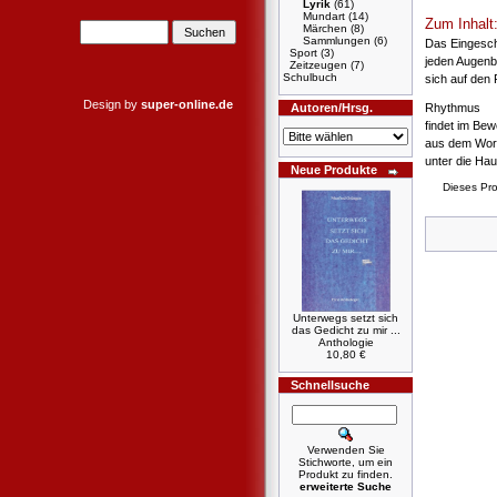
Lyrik
(61)
Mundart
(14)
Zum Inhalt
Märchen
(8)
Sammlungen
(6)
Das Eingesc
Sport
(3)
jeden Augenb
Zeitzeugen
(7)
Schulbuch
sich auf den 
Design by
super-online.de
Autoren/Hrsg.
Rhythmus
findet im Be
aus dem Wor
unter die Ha
Neue Produkte
Dieses Pr
Unterwegs setzt sich
das Gedicht zu mir ...
Anthologie
10,80 €
Schnellsuche
Verwenden Sie
Stichworte, um ein
Produkt zu finden.
erweiterte Suche