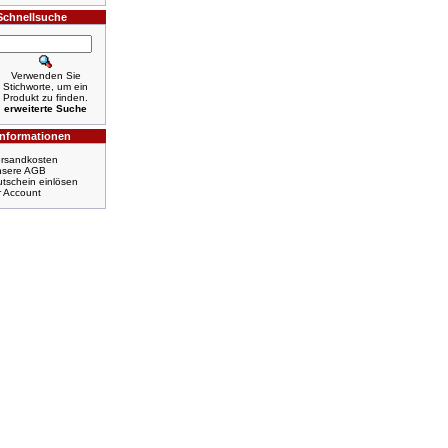
Schnellsuche
Verwenden Sie
Stichworte, um ein
Produkt zu finden.
erweiterte Suche
Informationen
rsandkosten
nsere AGB
tschein einlösen
r Account