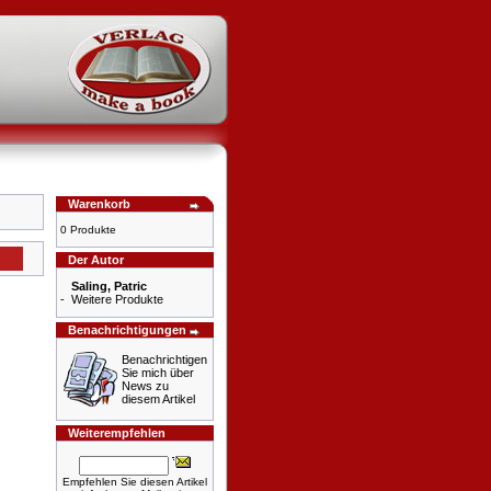
Warenkorb
0 Produkte
Der Autor
Saling, Patric
-
Weitere Produkte
Benachrichtigungen
Benachrichtigen
Sie mich über
News zu
diesem Artikel
Weiterempfehlen
Empfehlen Sie diesen Artikel