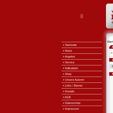
Start
» Startseite
» News
->
» Angebot
» Service
» Kalkulation
» Shop
» Unsere Autoren
» Links / Banner
» Kontakt
» AGB
» Datenschutz
» Impressum