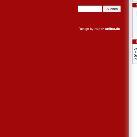
Design by
super-online.de
Ve
U
Gu
Ih