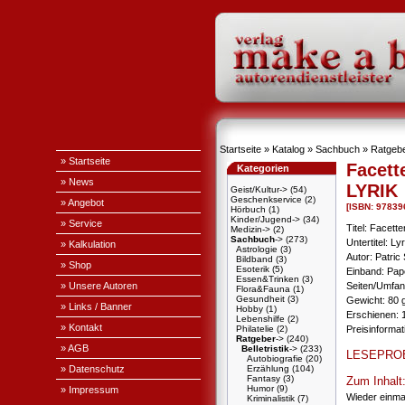
Startseite
»
Katalog
»
Sachbuch
»
Ratgeb
» Startseite
Facett
Kategorien
» News
LYRIK
Geist/Kultur->
(54)
Geschenkservice
(2)
» Angebot
[ISBN: 9783
Hörbuch
(1)
Kinder/Jugend->
(34)
» Service
Titel: Facette
Medizin->
(2)
Sachbuch
->
(273)
Untertitel: Lyr
» Kalkulation
Astrologie
(3)
Autor: Patri
Bildband
(3)
» Shop
Esoterik
(5)
Einband: Pa
Essen&Trinken
(3)
» Unsere Autoren
Seiten/Umfan
Flora&Fauna
(1)
Gesundheit
(3)
Gewicht: 80 
» Links / Banner
Hobby
(1)
Erschienen: 1
Lebenshilfe
(2)
» Kontakt
Philatelie
(2)
Preisinformat
Ratgeber
->
(240)
» AGB
Belletristik
->
(233)
LESEPRO
Autobiografie
(20)
» Datenschutz
Erzählung
(104)
Fantasy
(3)
Zum Inhalt
Humor
(9)
» Impressum
Wieder einmal
Kriminalistik
(7)