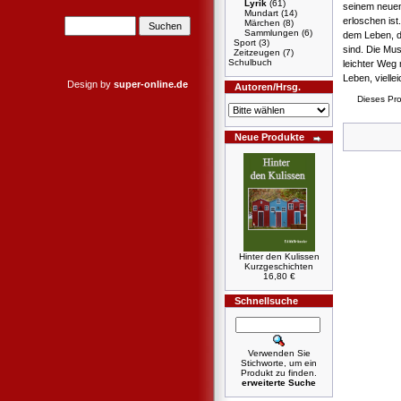
Lyrik
(61)
seinem neuen
Mundart
(14)
erloschen ist
Märchen
(8)
Sammlungen
(6)
dem Leben, d
Sport
(3)
sind. Die Mus
Zeitzeugen
(7)
Schulbuch
leichter Weg 
Leben, viell
Design by
super-online.de
Autoren/Hrsg.
Dieses Pro
Neue Produkte
Hinter den Kulissen
Kurzgeschichten
16,80 €
Schnellsuche
Verwenden Sie
Stichworte, um ein
Produkt zu finden.
erweiterte Suche