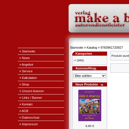
Startseite
»
Katalog
»
9783961720927
» Startseite
Kategorien
Produkt wurd
» News
->
(366)
» Angebot
Autoren/Hrsg.
» Service
» Kalkulation
» Shop
Neue Produkte
» Unsere Autoren
» Links / Banner
» Kontakt
» AGB
» Datenschutz
» Impressum
9,80 €