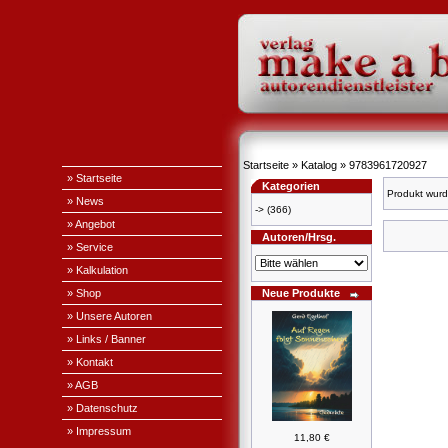
Startseite
»
Katalog
»
9783961720927
» Startseite
Kategorien
Produkt wurd
» News
->
(366)
» Angebot
Autoren/Hrsg.
» Service
» Kalkulation
» Shop
Neue Produkte
» Unsere Autoren
» Links / Banner
» Kontakt
» AGB
» Datenschutz
» Impressum
11,80 €