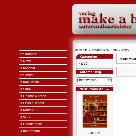
Startseite
»
Katalog
»
9783961720927
» Startseite
Kategorien
Produkt wurd
» News
->
(366)
» Angebot
Autoren/Hrsg.
» Service
» Kalkulation
» Shop
Neue Produkte
» Unsere Autoren
» Links / Banner
» Kontakt
» AGB
» Datenschutz
» Impressum
10,80 €