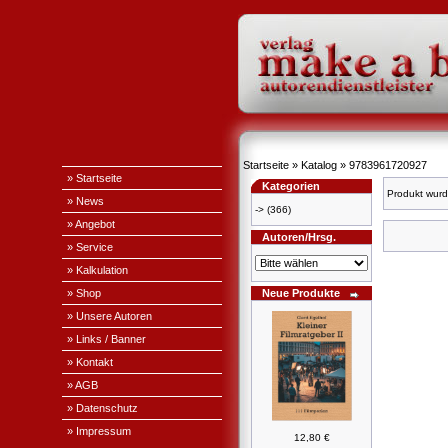
Startseite
»
Katalog
»
9783961720927
» Startseite
Kategorien
Produkt wurd
» News
->
(366)
» Angebot
Autoren/Hrsg.
» Service
» Kalkulation
» Shop
Neue Produkte
» Unsere Autoren
» Links / Banner
» Kontakt
» AGB
» Datenschutz
» Impressum
12,80 €