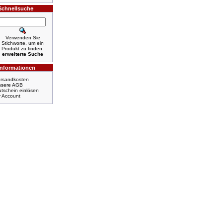
Schnellsuche
Verwenden Sie
Stichworte, um ein
Produkt zu finden.
erweiterte Suche
Informationen
rsandkosten
nsere AGB
tschein einlösen
r Account