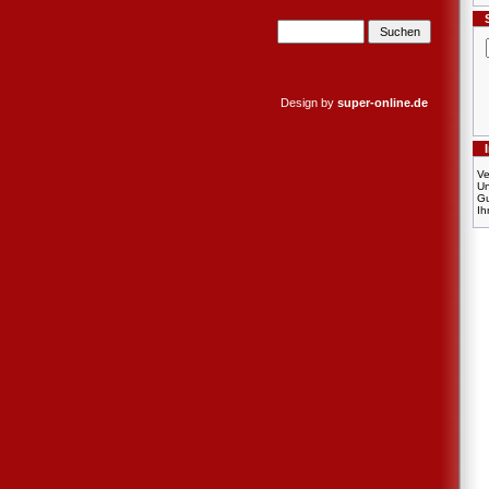
Design by
super-online.de
Ve
U
Gu
Ih