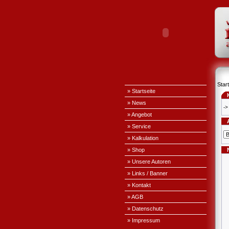
Start
» Startseite
» News
->
» Angebot
» Service
» Kalkulation
» Shop
» Unsere Autoren
» Links / Banner
» Kontakt
» AGB
» Datenschutz
» Impressum