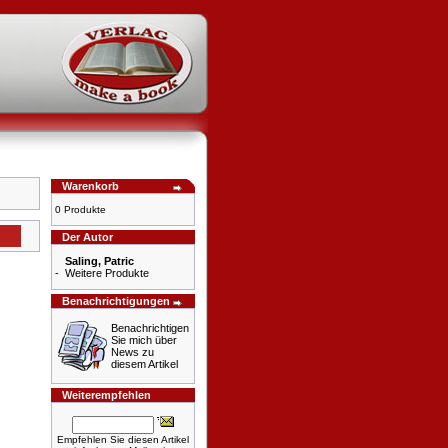
Warenkorb
0 Produkte
Der Autor
Saling, Patric
-
Weitere Produkte
Benachrichtigungen
Benachrichtigen
Sie mich über
News zu
diesem Artikel
Weiterempfehlen
Empfehlen Sie diesen Artikel