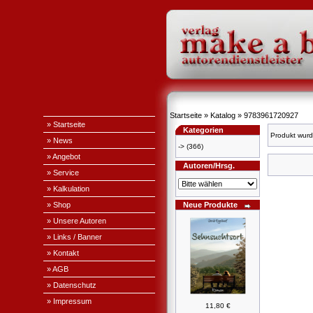
Startseite
»
Katalog
»
9783961720927
» Startseite
Kategorien
Produkt wurd
» News
->
(366)
» Angebot
Autoren/Hrsg.
» Service
» Kalkulation
» Shop
Neue Produkte
» Unsere Autoren
» Links / Banner
» Kontakt
» AGB
» Datenschutz
» Impressum
11,80 €