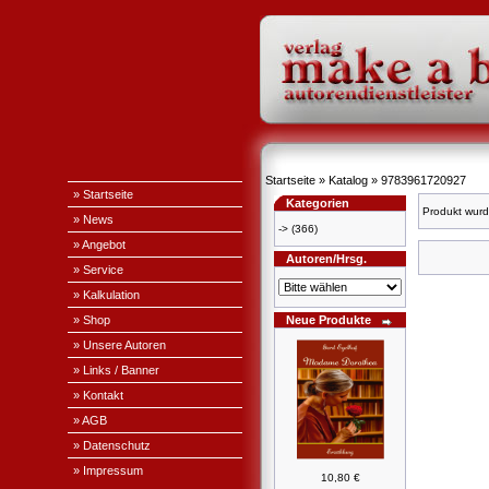
Startseite
»
Katalog
»
9783961720927
» Startseite
Kategorien
Produkt wurd
» News
->
(366)
» Angebot
Autoren/Hrsg.
» Service
» Kalkulation
» Shop
Neue Produkte
» Unsere Autoren
» Links / Banner
» Kontakt
» AGB
» Datenschutz
» Impressum
10,80 €