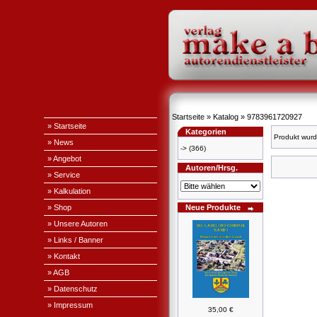
Startseite
»
Katalog
»
9783961720927
» Startseite
Kategorien
Produkt wurd
» News
->
(366)
» Angebot
Autoren/Hrsg.
» Service
» Kalkulation
» Shop
Neue Produkte
» Unsere Autoren
» Links / Banner
» Kontakt
» AGB
» Datenschutz
» Impressum
35,00 €