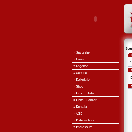
Start
» Startseite
» News
->
» Angebot
» Service
» Kalkulation
» Shop
» Unsere Autoren
» Links / Banner
» Kontakt
» AGB
» Datenschutz
» Impressum