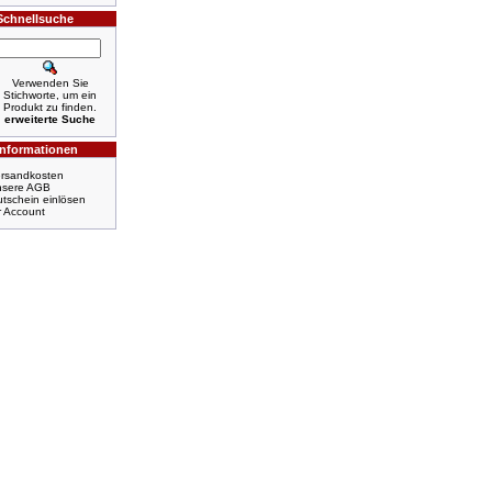
Schnellsuche
Verwenden Sie
Stichworte, um ein
Produkt zu finden.
erweiterte Suche
Informationen
rsandkosten
nsere AGB
tschein einlösen
r Account