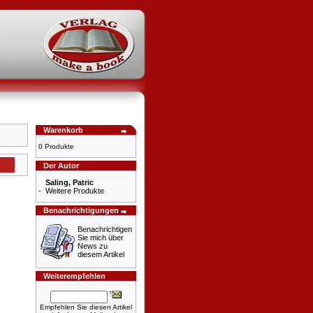
Warenkorb
0 Produkte
Der Autor
Saling, Patric
-
Weitere Produkte
Benachrichtigungen
Benachrichtigen
Sie mich über
News zu
diesem Artikel
Weiterempfehlen
Empfehlen Sie diesen Artikel