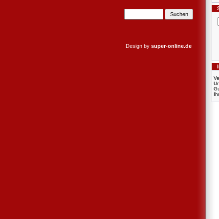
Design by
super-online.de
Ve
U
Gu
Ih