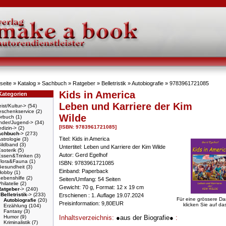
seite
»
Katalog
»
Sachbuch
»
Ratgeber
»
Belletristik
»
Autobiografie
»
9783961721085
Kids in America
Kategorien
Leben und Karriere der Kim
ist/Kultur->
(54)
schenkservice
(2)
Wilde
örbuch
(1)
nder/Jugend->
(34)
[ISBN: 9783961721085]
dizin->
(2)
achbuch
->
(273)
Titel: Kids in America
strologie
(3)
Bildband
(3)
Untertitel: Leben und Karriere der Kim Wilde
soterik
(5)
Autor: Gerd Egelhof
Essen&Trinken
(3)
Flora&Fauna
(1)
ISBN: 9783961721085
Gesundheit
(3)
Einband: Paperback
Hobby
(1)
ebenshilfe
(2)
Seiten/Umfang: 54 Seiten
hilatelie
(2)
Gewicht: 70 g, Format: 12 x 19 cm
Ratgeber
->
(240)
Belletristik
->
(233)
Erschienen : 1. Auflage 19.07.2024
Für eine grössere Da
Autobiografie
(20)
Preisinformation: 9,80EUR
klicken Sie auf das
Erzählung
(104)
Fantasy
(3)
Inhaltsverzeichnis:
●aus der Biografie●
:
Humor
(9)
Kriminalistik
(7)