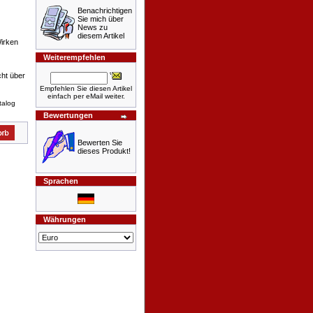
Benachrichtigen
Sie mich über
News zu
diesem Artikel
Wirken
Weiterempfehlen
cht über
Empfehlen Sie diesen Artikel
einfach per eMail weiter.
talog
Bewertungen
Bewerten Sie
dieses Produkt!
Sprachen
Währungen