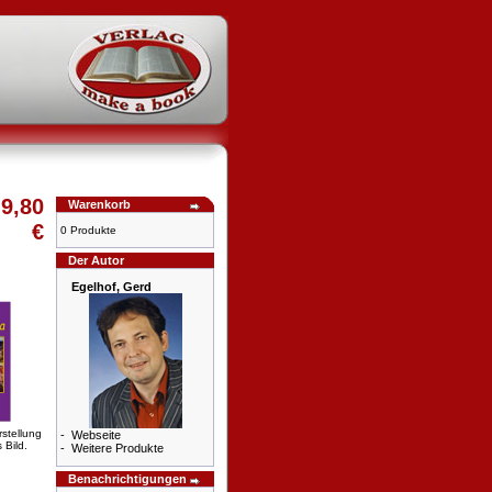
9,80
Warenkorb
€
0 Produkte
Der Autor
Egelhof, Gerd
rstellung
-
Webseite
 Bild.
-
Weitere Produkte
Benachrichtigungen