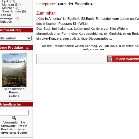
Lyrik
(61)
Leseprobe:
●aus der Biografie●
:
Mundart
(14)
Märchen
(8)
Sammlungen
(6)
Zum Inhalt:
port
(3)
Zeitzeugen
(7)
„Kids In America“ ist Egelhofs 52.Buch. Es handelt vom Leben und 
hulbuch
des britischen Popstars Kim Wilde.
Das Buch beinhaltet u.a. Leben und Karriere von Kim Wilde in
Autoren/Hrsg.
chronologischer Form, eine Kurzgeschichte, ein Gedicht, einen Beri
ein Live-Konzert, eine vollständige Discographie ...
Dieses Produkt haben wir am Sonntag, 21. Juli 2024 in unseren Ka
Neue Produkte
aufgenommen.
Sehnsuchtsort
Roman
11,80 €
Schnellsuche
Verwenden Sie
Stichworte, um ein
Produkt zu finden.
erweiterte Suche