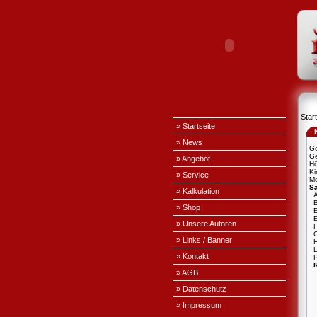
Start
» Startseite
» News
Ge
Ge
» Angebot
H
Ki
» Service
Me
S
» Kalkulation
A
» Shop
E
» Unsere Autoren
» Links / Banner
L
» Kontakt
P
» AGB
» Datenschutz
» Impressum