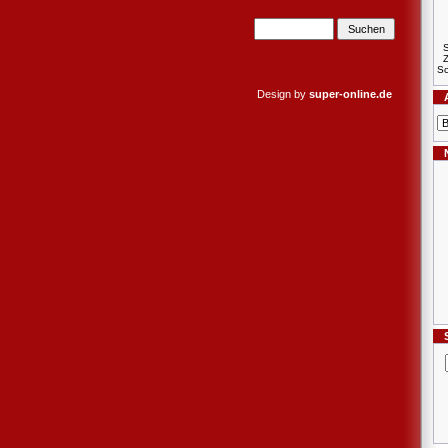
S
Sc
Design by
super-online.de