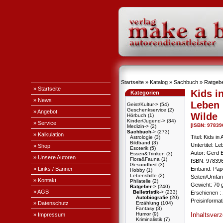
Startseite
»
Katalog
»
Sachbuch
»
Ratgeb
» Startseite
Kids i
Kategorien
» News
Leben 
Geist/Kultur->
(54)
Geschenkservice
(2)
» Angebot
Wilde
Hörbuch
(1)
Kinder/Jugend->
(34)
» Service
[ISBN: 9783
Medizin->
(2)
Sachbuch
->
(273)
» Kalkulation
Titel: Kids in
Astrologie
(3)
Bildband
(3)
Untertitel: L
» Shop
Esoterik
(5)
Autor: Gerd 
Essen&Trinken
(3)
» Unsere Autoren
Flora&Fauna
(1)
ISBN: 97839
Gesundheit
(3)
» Links / Banner
Einband: Pa
Hobby
(1)
Lebenshilfe
(2)
Seiten/Umfan
» Kontakt
Philatelie
(2)
Gewicht: 70 
Ratgeber
->
(240)
» AGB
Belletristik
->
(233)
Erschienen : 
Autobiografie
(20)
Preisinforma
» Datenschutz
Erzählung
(104)
Fantasy
(3)
Inhaltsver
Humor
(9)
» Impressum
Kriminalistik
(7)