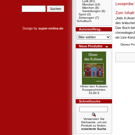
Lyrik
(61)
Leseprobe
Mundart
(14)
Märchen
(8)
Sammlungen
(6)
Zum Inhalt
Sport
(3)
Zeitzeugen
(7)
„Kids In Ame
Schulbuch
des britische
Das Buch bein
Design by
super-online.de
Autoren/Hrsg.
chronologisch
ein Live-Konz
Dieses Pr
Neue Produkte
Hinter den Kulissen
Kurzgeschichten
16,80 €
Schnellsuche
Verwenden Sie
Stichworte, um ein
Produkt zu finden.
erweiterte Suche