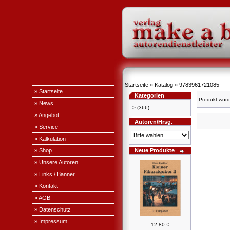
Startseite
»
Katalog
»
9783961721085
» Startseite
Kategorien
Produkt wurd
» News
->
(366)
» Angebot
Autoren/Hrsg.
» Service
» Kalkulation
» Shop
Neue Produkte
» Unsere Autoren
» Links / Banner
» Kontakt
» AGB
» Datenschutz
» Impressum
12,80 €