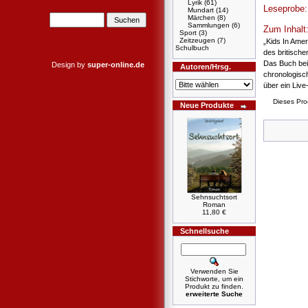
Lyrik
(61)
Leseprobe
Mundart
(14)
Märchen
(8)
Sammlungen
(6)
Zum Inhalt
Sport
(3)
Zeitzeugen
(7)
„Kids In Ame
Schulbuch
des britische
Das Buch bein
Design by
super-online.de
Autoren/Hrsg.
chronologisch
über ein Live
Dieses Pro
Neue Produkte
Sehnsuchtsort
Roman
11,80 €
Schnellsuche
Verwenden Sie
Stichworte, um ein
Produkt zu finden.
erweiterte Suche