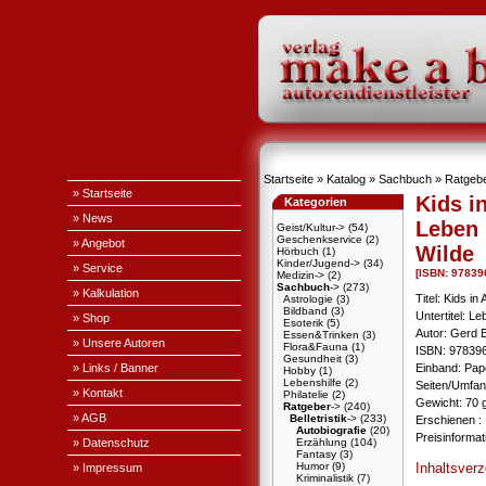
Startseite
»
Katalog
»
Sachbuch
»
Ratgeb
» Startseite
Kids i
Kategorien
» News
Leben 
Geist/Kultur->
(54)
Geschenkservice
(2)
» Angebot
Wilde
Hörbuch
(1)
Kinder/Jugend->
(34)
» Service
[ISBN: 9783
Medizin->
(2)
Sachbuch
->
(273)
» Kalkulation
Titel: Kids in
Astrologie
(3)
Bildband
(3)
Untertitel: L
» Shop
Esoterik
(5)
Autor: Gerd 
Essen&Trinken
(3)
» Unsere Autoren
Flora&Fauna
(1)
ISBN: 97839
Gesundheit
(3)
» Links / Banner
Einband: Pa
Hobby
(1)
Lebenshilfe
(2)
Seiten/Umfan
» Kontakt
Philatelie
(2)
Gewicht: 70 
Ratgeber
->
(240)
» AGB
Belletristik
->
(233)
Erschienen : 
Autobiografie
(20)
Preisinforma
» Datenschutz
Erzählung
(104)
Fantasy
(3)
Inhaltsver
Humor
(9)
» Impressum
Kriminalistik
(7)