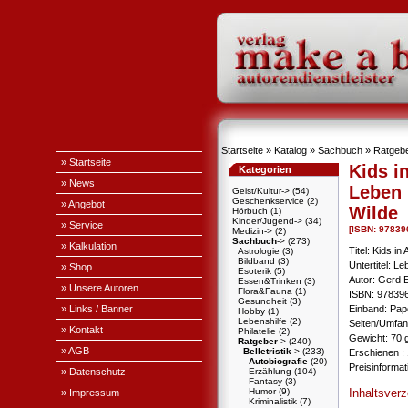
Startseite
»
Katalog
»
Sachbuch
»
Ratgeb
» Startseite
Kids i
Kategorien
» News
Leben 
Geist/Kultur->
(54)
Geschenkservice
(2)
» Angebot
Wilde
Hörbuch
(1)
Kinder/Jugend->
(34)
» Service
[ISBN: 9783
Medizin->
(2)
Sachbuch
->
(273)
» Kalkulation
Titel: Kids in
Astrologie
(3)
Bildband
(3)
Untertitel: L
» Shop
Esoterik
(5)
Autor: Gerd 
Essen&Trinken
(3)
» Unsere Autoren
Flora&Fauna
(1)
ISBN: 97839
Gesundheit
(3)
» Links / Banner
Einband: Pa
Hobby
(1)
Lebenshilfe
(2)
Seiten/Umfan
» Kontakt
Philatelie
(2)
Gewicht: 70 
Ratgeber
->
(240)
» AGB
Belletristik
->
(233)
Erschienen : 
Autobiografie
(20)
Preisinforma
» Datenschutz
Erzählung
(104)
Fantasy
(3)
Inhaltsver
Humor
(9)
» Impressum
Kriminalistik
(7)