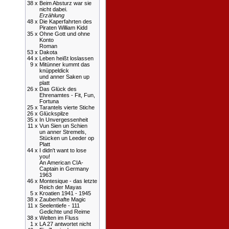
38 x
Beim Absturz war sie
nicht dabei.
Erzählung
48 x
Die Kaperfahrten des
Piraten William Kidd
35 x
Ohne Gott und ohne
Konto
Roman
53 x
Dakota
44 x
Leben heißt loslassen
9 x
Mitünner kummt das
knüppeldick
und anner Saken up
platt
26 x
Das Glück des
Ehrenamtes - Fit, Fun,
Fortuna
25 x
Tarantels vierte Stiche
26 x
Glückspilze
35 x
In Unvergessenheit
11 x
Vun Sien un Schien
un anner Stremels,
Stücken un Leeder op
Platt
44 x
I didn't want to lose
you!
An American CIA-
Captain in Germany
1963
46 x
Montesique - das letzte
Reich der Mayas
5 x
Kroatien 1941 - 1945
38 x
Zauberhafte Magic
11 x
Seelentiefe - 111
Gedichte und Reime
38 x
Welten im Fluss
1 x
LA 27 antwortet nicht