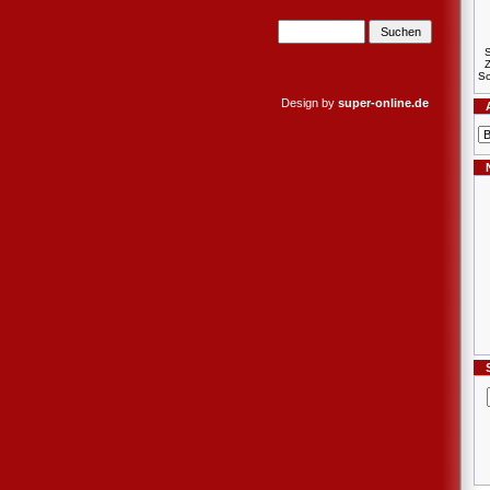
S
Sc
Design by
super-online.de