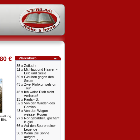
80 €
Warenkorb
35 x
Zuflucht
11 x
Mit Haut und Haaren -
Leib und Seele
39 x
Glauben gegen den
Strom
43 x
Zwei Flohkumpels on
Tour
46 x
Ich wollte Dich nicht
verlieren!
13 x
Paula - B.
52 x
Von den Winden des
Camino
43 x
Von den Wegen
weisser Rosen
stellung
27 x
Nor gebabbelt, gschafft
 Bild.
is glei!
66 x
Auf den Spuren einer
Legende
30 x
Wenn Die Sonne
aufgeht