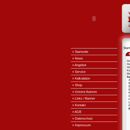
Start
» Startseite
» News
Ge
Ge
» Angebot
H
Ki
» Service
Me
S
» Kalkulation
A
» Shop
E
» Unsere Autoren
» Links / Banner
L
» Kontakt
P
» AGB
» Datenschutz
» Impressum