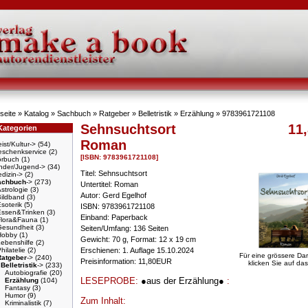
seite
»
Katalog
»
Sachbuch
»
Ratgeber
»
Belletristik
»
Erzählung
»
9783961721108
Sehnsuchtsort
11,
Kategorien
Roman
ist/Kultur->
(54)
schenkservice
(2)
[ISBN: 9783961721108]
örbuch
(1)
nder/Jugend->
(34)
Titel: Sehnsuchtsort
dizin->
(2)
achbuch
->
(273)
Untertitel: Roman
strologie
(3)
Autor: Gerd Egelhof
Bildband
(3)
soterik
(5)
ISBN: 9783961721108
Essen&Trinken
(3)
Einband: Paperback
Flora&Fauna
(1)
Gesundheit
(3)
Seiten/Umfang: 136 Seiten
Hobby
(1)
Gewicht: 70 g, Format: 12 x 19 cm
ebenshilfe
(2)
hilatelie
(2)
Erschienen: 1. Auflage 15.10.2024
Für eine grössere Dar
Ratgeber
->
(240)
Preisinformation: 11,80EUR
klicken Sie auf das
Belletristik
->
(233)
Autobiografie
(20)
LESEPROBE:
●aus der Erzählung●
:
Erzählung
(104)
Fantasy
(3)
Humor
(9)
Zum Inhalt:
Kriminalistik
(7)