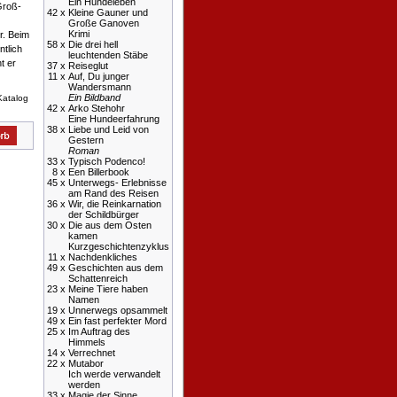
Ein Hundeleben
Groß-
42 x
Kleine Gauner und
Große Ganoven
Krimi
r. Beim
58 x
Die drei hell
ntlich
leuchtenden Stäbe
t er
37 x
Reiseglut
11 x
Auf, Du junger
Wandersmann
Ein Bildband
Katalog
42 x
Arko Stehohr
Eine Hundeerfahrung
38 x
Liebe und Leid von
Gestern
Roman
33 x
Typisch Podenco!
8 x
Een Billerbook
45 x
Unterwegs- Erlebnisse
am Rand des Reisen
36 x
Wir, die Reinkarnation
der Schildbürger
30 x
Die aus dem Osten
kamen
Kurzgeschichtenzyklus
11 x
Nachdenkliches
49 x
Geschichten aus dem
Schattenreich
23 x
Meine Tiere haben
Namen
19 x
Unnerwegs opsammelt
49 x
Ein fast perfekter Mord
25 x
Im Auftrag des
Himmels
14 x
Verrechnet
22 x
Mutabor
Ich werde verwandelt
werden
33 x
Magie der Sinne