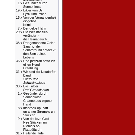
1 x
Gesünder durch
Sonnenkost
19 x
Bilder von Dir
Lyrik und Prosa
15 x
Von der Vergangenheit
eingeholt
Krimi
7 x
Der gelbe Hahn
29 x
Die Welt hat sich
verändert -
die Heimat auch
38 x
Der genundene Geist
Sancho, der
Schäferhund entdeckt
den Sinn seines
Lebens
36 x
Und plötzlich hatte ich
einen Hund
Erzählung
31 x
Wir sind die Neudorfer,
Band II
Stiefel und
Schweinsblase
33 x
Die Tüftler
Drei Geschichten
1 x
Gesünder durch
Sonnenkost
Chance aus eigener
Hand
8 x
Insprook op Platt
un anner Stremels un
Stücken
9 x
Vun dat leve Geld
Nee Stücken un
Riemels op
Plattdüütsch
31 x
Heilende Hufe