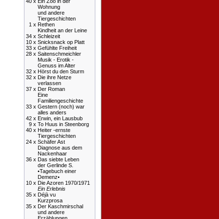
40 x
Ein Zoo in der
Wohnung
und andere
Tiergeschichten
1 x
Rethen
Kindheit an der Leine
34 x
Schleizeit
10 x
Snicksnack op Platt
33 x
Gefühlte Freiheit
28 x
Saitenschmeichler
Musik - Erotik -
Genuss im Alter
32 x
Hörst du den Sturm
32 x
Die ihre Netze
verlassen
37 x
Der Roman
Eine
Familiengeschichte
33 x
Gestern (noch) war
alles anders
42 x
Erwin, ein Lausbub
9 x
To Huus in Steenborg
40 x
Heiter -ernste
Tiergeschichten
24 x
Schäfer Ast
Diagnose aus dem
Nackenhaar
36 x
Das siebte Leben
der Gerlinde S.
•Tagebuch einer
Demenz•
10 x
Die Azoren 1970/1971
Ein Erlebnis
35 x
Déjà vu
Kurzprosa
35 x
Der Kaschmirschal
und andere
Erzählungen