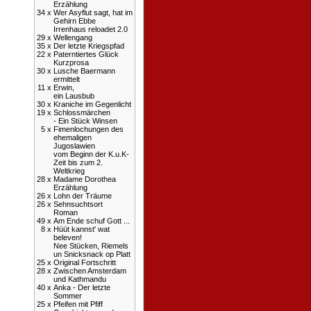
Erzählung
34 x
Wer Asyflut sagt, hat im
Gehirn Ebbe
Irrenhaus reloadet 2.0
29 x
Wellengang
35 x
Der letzte Kriegspfad
22 x
Paterntiertes Glück
Kurzprosa
30 x
Lusche Baermann
ermittelt
11 x
Erwin,
ein Lausbub
30 x
Kraniche im Gegenlicht
19 x
Schlossmärchen
- Ein Stück Winsen
5 x
Fimenlochungen des
ehemaligen
Jugoslawien
vom Beginn der K.u.K-
Zeit bis zum 2.
Weltkrieg
28 x
Madame Dorothea
Erzählung
26 x
Lohn der Träume
26 x
Sehnsuchtsort
Roman
49 x
Am Ende schuf Gott ...
8 x
Hüüt kannst' wat
beleven!
Nee Stücken, Riemels
un Snicksnack op Platt
25 x
Original Fortschritt
28 x
Zwischen Amsterdam
und Kathmandu
40 x
Anka - Der letzte
Sommer
25 x
Pfeifen mit Pfiff