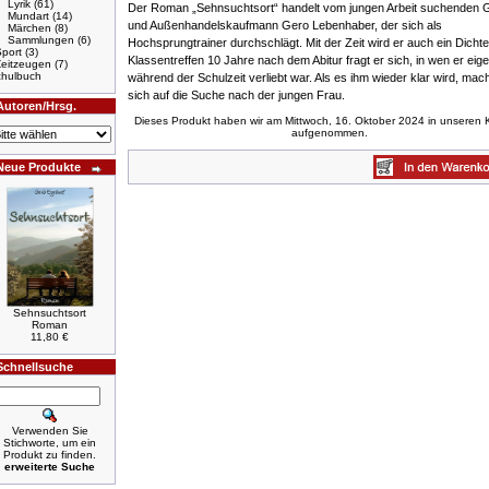
Lyrik
(61)
Der Roman „Sehnsuchtsort“ handelt vom jungen Arbeit suchenden 
Mundart
(14)
und Außenhandelskaufmann Gero Lebenhaber, der sich als
Märchen
(8)
Sammlungen
(6)
Hochsprungtrainer durchschlägt. Mit der Zeit wird er auch ein Dichte
port
(3)
Klassentreffen 10 Jahre nach dem Abitur fragt er sich, in wen er eige
Zeitzeugen
(7)
hulbuch
während der Schulzeit verliebt war. Als es ihm wieder klar wird, mach
sich auf die Suche nach der jungen Frau.
Autoren/Hrsg.
Dieses Produkt haben wir am Mittwoch, 16. Oktober 2024 in unseren 
aufgenommen.
Neue Produkte
Sehnsuchtsort
Roman
11,80 €
Schnellsuche
Verwenden Sie
Stichworte, um ein
Produkt zu finden.
erweiterte Suche