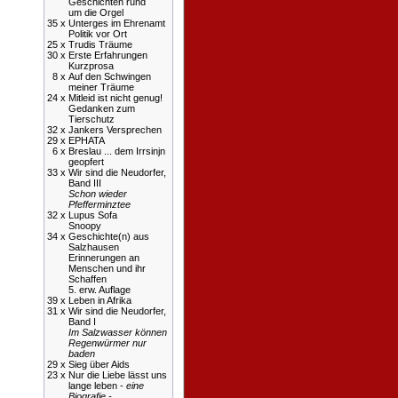
Geschichten rund
um die Orgel
35 x
Unterges im Ehrenamt
Politik vor Ort
25 x
Trudis Träume
30 x
Erste Erfahrungen
Kurzprosa
8 x
Auf den Schwingen
meiner Träume
24 x
Mitleid ist nicht genug!
Gedanken zum
Tierschutz
32 x
Jankers Versprechen
29 x
EPHATA
6 x
Breslau ... dem Irrsinjn
geopfert
33 x
Wir sind die Neudorfer,
Band III
Schon wieder
Pfefferminztee
32 x
Lupus Sofa
Snoopy
34 x
Geschichte(n) aus
Salzhausen
Erinnerungen an
Menschen und ihr
Schaffen
5. erw. Auflage
39 x
Leben in Afrika
31 x
Wir sind die Neudorfer,
Band I
Im Salzwasser können
Regenwürmer nur
baden
29 x
Sieg über Aids
23 x
Nur die Liebe lässt uns
lange leben -
eine
Biografie -