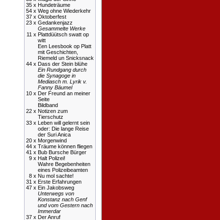
35 x
Hundeträume
54 x
Weg ohne Wiederkehr
37 x
Oktoberfest
23 x
Gedankenjazz
Gesammelte Werke
11 x
Plattdüütsch swatt op
witt
Een Leesbook op Platt
mit Geschichten,
Riemeld un Snicksnack
44 x
Dass der Stein blühe
Ein Rundgang durch
die Synagoge in
Mediasch m. Lyrik v.
Fanny Bäumel
10 x
Der Freund an meiner
Seite
Bildband
22 x
Notizen zum
Tierschutz
33 x
Leben will gelernt sein
oder: Die lange Reise
der Suri Anica
20 x
Morgenwind
44 x
Träume können fliegen
41 x
Bub Bursche Bürger
9 x
Halt Polizei!
Wahre Begebenheiten
eines Polizeibeamten
8 x
Nu mol sachte!
31 x
Erste Erfahrungen
47 x
Ein Jakobsweg
Unterwegs von
Konstanz nach Genf
und vom Gestern nach
Immerdar
37 x
Der Anruf