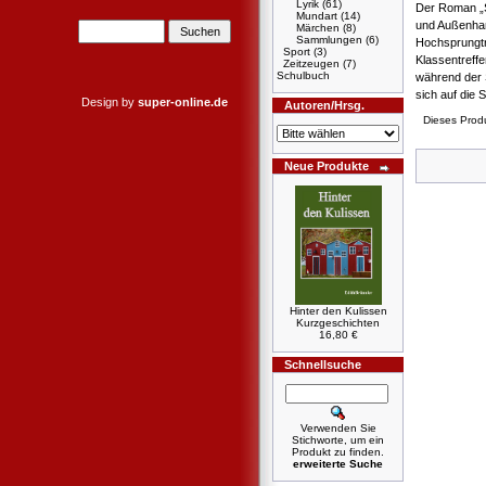
Lyrik
(61)
Der Roman „S
Mundart
(14)
und Außenhan
Märchen
(8)
Sammlungen
(6)
Hochsprungtra
Sport
(3)
Klassentreffe
Zeitzeugen
(7)
Schulbuch
während der S
sich auf die 
Design by
super-online.de
Autoren/Hrsg.
Dieses Prod
Neue Produkte
Hinter den Kulissen
Kurzgeschichten
16,80 €
Schnellsuche
Verwenden Sie
Stichworte, um ein
Produkt zu finden.
erweiterte Suche