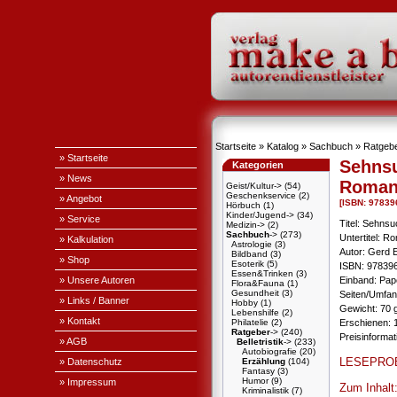
Startseite
»
Katalog
»
Sachbuch
»
Ratgeb
» Startseite
Sehnsu
Kategorien
» News
Roma
Geist/Kultur->
(54)
Geschenkservice
(2)
» Angebot
[ISBN: 97839
Hörbuch
(1)
Kinder/Jugend->
(34)
» Service
Titel: Sehnsu
Medizin->
(2)
Sachbuch
->
(273)
Untertitel: R
» Kalkulation
Astrologie
(3)
Autor: Gerd 
Bildband
(3)
» Shop
Esoterik
(5)
ISBN: 97839
Essen&Trinken
(3)
» Unsere Autoren
Einband: Pa
Flora&Fauna
(1)
Gesundheit
(3)
Seiten/Umfan
» Links / Banner
Hobby
(1)
Gewicht: 70 
Lebenshilfe
(2)
» Kontakt
Philatelie
(2)
Erschienen: 1
Ratgeber
->
(240)
Preisinforma
» AGB
Belletristik
->
(233)
Autobiografie
(20)
LESEPRO
» Datenschutz
Erzählung
(104)
Fantasy
(3)
Humor
(9)
» Impressum
Zum Inhalt
Kriminalistik
(7)