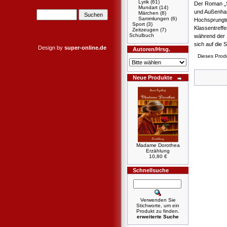
Lyrik
(61)
Der Roman „S
Mundart
(14)
und Außenhan
Märchen
(8)
Sammlungen
(6)
Hochsprungtra
Sport
(3)
Klassentreffe
Zeitzeugen
(7)
Schulbuch
während der S
sich auf die 
Design by
super-online.de
Autoren/Hrsg.
Dieses Prod
Neue Produkte
Madame Dorothea
Erzählung
10,80 €
Schnellsuche
Verwenden Sie
Stichworte, um ein
Produkt zu finden.
erweiterte Suche