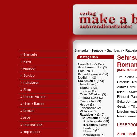
Startseite
»
Katalog
»
Sachbuch
»
Ratgeb
» Startseite
Sehnsu
Kategorien
» News
Roma
Geist/Kultur->
(54)
Geschenkservice
(2)
» Angebot
[ISBN: 97839
Hörbuch
(1)
Kinder/Jugend->
(34)
» Service
Titel: Sehnsu
Medizin->
(2)
Sachbuch
->
(273)
Untertitel: R
» Kalkulation
Astrologie
(3)
Autor: Gerd 
Bildband
(3)
» Shop
Esoterik
(5)
ISBN: 97839
Essen&Trinken
(3)
» Unsere Autoren
Einband: Pa
Flora&Fauna
(1)
Gesundheit
(3)
Seiten/Umfan
» Links / Banner
Hobby
(1)
Gewicht: 70 
Lebenshilfe
(2)
» Kontakt
Philatelie
(2)
Erschienen: 1
Ratgeber
->
(240)
Preisinforma
» AGB
Belletristik
->
(233)
Autobiografie
(20)
LESEPRO
» Datenschutz
Erzählung
(104)
Fantasy
(3)
Humor
(9)
» Impressum
Zum Inhalt
Kriminalistik
(7)