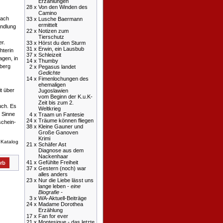
Erzählungen
28 x
Von den Winden des
Camino
nach
33 x
Lusche Baermann
ermittelt
andlung
22 x
Notizen zum
Tierschutz
er.
33 x
Hörst du den Sturm
31 x
Erwin, ein Lausbub
hterin
37 x
Schleizeit
agen, in
14 x
Thumby
berg
2 x
Pegasus landet
Gedichte
14 x
Fimenlochungen des
ehemaligen
it über
Jugoslawien
vom Beginn der K.u.K-
Zeit bis zum 2.
uch. Es
Weltkrieg
 Sinne
4 x
Traam un Fantesie
24 x
Träume können fliegen
schein-
38 x
Kleine Gauner und
Große Ganoven
Krimi
 Katalog
21 x
Schäfer Ast
Diagnose aus dem
Nackenhaar
41 x
Gefühlte Freiheit
37 x
Gestern (noch) war
alles anders
23 x
Nur die Liebe lässt uns
lange leben -
eine
Biografie -
3 x
WA-Aktuell-Beiträge
24 x
Madame Dorothea
Erzählung
17 x
Fan for ever
21 x
Montesique - das letzte