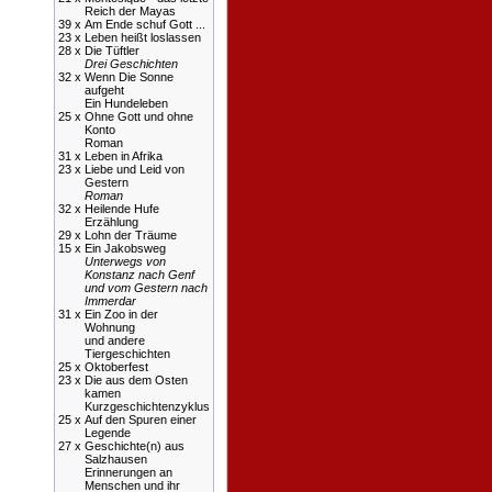
Reich der Mayas
39 x
Am Ende schuf Gott ...
23 x
Leben heißt loslassen
28 x
Die Tüftler
Drei Geschichten
32 x
Wenn Die Sonne
aufgeht
Ein Hundeleben
25 x
Ohne Gott und ohne
Konto
Roman
31 x
Leben in Afrika
23 x
Liebe und Leid von
Gestern
Roman
32 x
Heilende Hufe
Erzählung
29 x
Lohn der Träume
15 x
Ein Jakobsweg
Unterwegs von
Konstanz nach Genf
und vom Gestern nach
Immerdar
31 x
Ein Zoo in der
Wohnung
und andere
Tiergeschichten
25 x
Oktoberfest
23 x
Die aus dem Osten
kamen
Kurzgeschichtenzyklus
25 x
Auf den Spuren einer
Legende
27 x
Geschichte(n) aus
Salzhausen
Erinnerungen an
Menschen und ihr