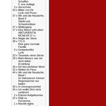
Schaffen
5. erw. Auflage
3 x
Verrechnet
33 x
Bilder von Dir
Lyrik und Prosa
37 x
Wir sind die Neudorfer,
Band II
Stiefel und
Schweinsblase
27 x
Wellengang
17 x
Eine Mütze voll Leben
ABITURIENTIA
MCMLVIII O I c
34 x
Magie der Sinne
38 x
T.E.O.
Eine ganz normale
Familie
3 x
Gedankenflut
Lyrik
23 x
Tarantels vierte Stiche
28 x
Beim Absturz war sie
nicht dabei.
Erzählung
34 x
Ein fast perfekter Mord
32 x
Welten im Fluss
44 x
Wir sind die Neudorfer,
Band I
Im Salzwasser können
Regenwürmer nur
baden
30 x
In Unvergessenheit
34 x
Ich wollte Dich nicht
verlieren!
2 x
Erlesen Aufgelesenes
22 x
Déjà vu
Kurzprosa
1 x
Moonlit nights