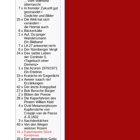
... vom Vollmond
überrascht
7 x
In fremder Zukunft gut
gestrandet •
Gedichte und Bilder
25 x
Die Welt hat sich
verändert -
die Heimat auch
6 x
Bäckerkälte
1 x
Auf, Du junger
Wandersmann
Ein Bildband
7 x
LA 27 antwortet nicht
6 x
Der Nürnberger Vergil
34 x
Das siebte Leben
der Gerlinde S.
•Tagebuch einer
Demenz•
1 x
Die Azoren 1970/1971
Ein Erlebnis
33 x
Kraniche im Gegenlicht
2 x
Awwer saach nix!
Erzählungen
42 x
Der letzte Kriegspfad
27 x
Bub Bursche Bürger
2 x
Blüten der Poesie
28 x
Die Kaperfahrten des
Piraten William Kidd
4 x
Ovid Metamorphosen
Kupferstiche von
Crispijn van de Passe
d. Ä.1602
3 x
Nachdenkliches
40 x
Von den Wegen
weisser Rosen
31 x
Paterntiertes Glück
Kurzprosa
28 x
Der genundene Geist