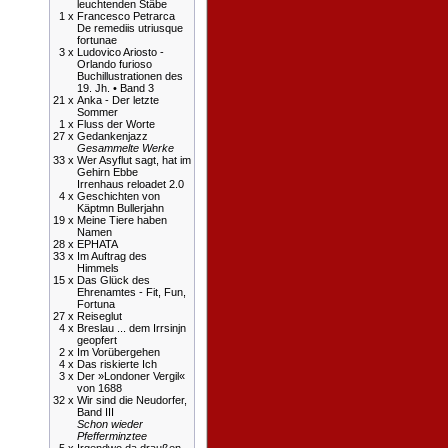
leuchtenden Stäbe
1 x
Francesco Petrarca
De remediis utriusque
fortunae
3 x
Ludovico Ariosto -
Orlando furioso
Buchillustrationen des
19. Jh. • Band 3
21 x
Anka - Der letzte
Sommer
1 x
Fluss der Worte
27 x
Gedankenjazz
Gesammelte Werke
33 x
Wer Asyflut sagt, hat im
Gehirn Ebbe
Irrenhaus reloadet 2.0
4 x
Geschichten von
Käptmn Bullerjahn
19 x
Meine Tiere haben
Namen
28 x
EPHATA
33 x
Im Auftrag des
Himmels
15 x
Das Glück des
Ehrenamtes - Fit, Fun,
Fortuna
27 x
Reiseglut
4 x
Breslau ... dem Irrsinjn
geopfert
2 x
Im Vorübergehen
4 x
Das riskierte Ich
3 x
Der »Londoner Vergil«
von 1688
32 x
Wir sind die Neudorfer,
Band III
Schon wieder
Pfefferminztee