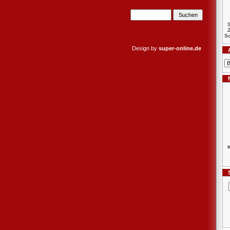
S
Sc
Design by
super-online.de
K