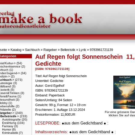
seite
»
Katalog
»
Sachbuch
»
Ratgeber
»
Belletristik
»
Lyrik
»
9783961721139
Auf Regen folgt Sonnenschein
11,
Kategorien
Gedichte
ist/Kultur->
(54)
schenkservice
(2)
[ISBN: 9783961721139]
örbuch
(1)
nder/Jugend->
(34)
Titel: Auf Regen folgt Sonnenschein
dizin->
(2)
achbuch
->
(273)
Untertitel: Gedichte
strologie
(3)
Autor: Gerd Egelhof
Bildband
(3)
soterik
(5)
ISBN: 9783961721139
Essen&Trinken
(3)
Einband: Paperback
Flora&Fauna
(1)
Gesundheit
(3)
Seiten/Umfang: 84 Seiten
Hobby
(1)
Gewicht: 99 g, Format: 12 × 19 cm
ebenshilfe
(2)
hilatelie
(2)
Erschienen: 1. Auflage 13.12.2024
Für eine grössere Dar
Ratgeber
->
(240)
Preisinformation: 11,80EUR
klicken Sie auf das
Belletristik
->
(233)
Autobiografie
(20)
LESEPROBE:
●aus dem Gedichtband ●
:
Erzählung
(104)
Fantasy
(3)
Humor
(9)
Inhaltsverzeichnis:
●aus dem Gedichtband ●
:
Kriminalistik
(7)