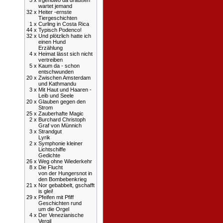
5 x
Irgendwo da draußen
wartet jemand
32 x
Heiter -ernste
Tiergeschichten
1 x
Curling in Costa Rica
44 x
Typisch Podenco!
32 x
Und plötzlich hatte ich
einen Hund
Erzählung
4 x
Heimat lässt sich nicht
vertreiben
5 x
Kaum da - schon
entschwunden
20 x
Zwischen Amsterdam
und Kathmandu
3 x
Mit Haut und Haaren -
Leib und Seele
20 x
Glauben gegen den
Strom
25 x
Zauberhafte Magic
2 x
Burchard Christoph
Graf von Münnich
3 x
Strandgut
Lyrik
2 x
Symphonie kleiner
Lichtschiffe
Gedichte
26 x
Weg ohne Wiederkehr
8 x
Die Flucht
von der Hungersnot in
den Bombebenkrieg
21 x
Nor gebabbelt, gschafft
is glei!
29 x
Pfeifen mit Pfiff
Geschichten rund
um die Orgel
4 x
Der Venezianische
Vergil