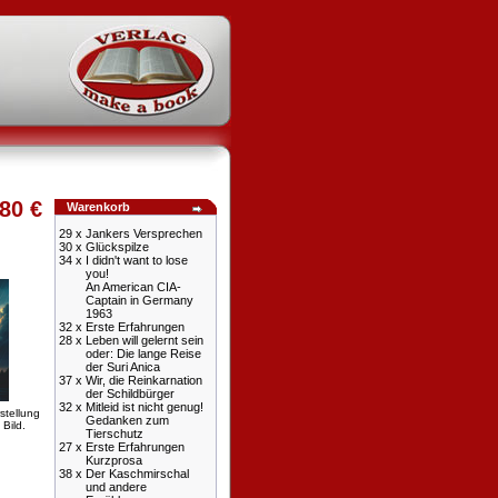
80 €
Warenkorb
29 x
Jankers Versprechen
30 x
Glückspilze
34 x
I didn't want to lose
you!
An American CIA-
Captain in Germany
1963
32 x
Erste Erfahrungen
28 x
Leben will gelernt sein
oder: Die lange Reise
der Suri Anica
37 x
Wir, die Reinkarnation
der Schildbürger
32 x
Mitleid ist nicht genug!
stellung
Gedanken zum
 Bild.
Tierschutz
27 x
Erste Erfahrungen
Kurzprosa
38 x
Der Kaschmirschal
und andere