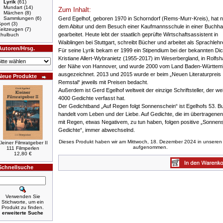
Lyrik
(61)
Mundart
(14)
Zum Inhalt:
Märchen
(8)
Gerd Egelhof, geboren 1970 in Schorndorf (Rems-Murr-Kreis), hat 
Sammlungen
(6)
port
(3)
dem Abitur und dem Besuch einer Kaufmannsschule in einer Buchh
Zeitzeugen
(7)
gearbeitet. Heute lebt der staatlich geprüfte Wirtschaftsassistent in
hulbuch
Waiblingen bei Stuttgart, schreibt Bücher und arbeitet als Sprachlehr
Autoren/Hrsg.
Für seine Lyrik bekam er 1999 ein Stipendium bei der bekannten Dic
Kristiane Allert-Wybranietz (1955-2017) im Weserbergland, in Rolfsh
der Nähe von Hannover, und wurde 2000 vom Land Baden-Württem
ausgezeichnet. 2013 und 2015 wurde er beim „Neuen Literaturpreis
Neue Produkte
Remstal“ jeweils mit Preisen bedacht.
Außerdem ist Gerd Egelhof weltweit der einzige Schriftsteller, der we
4000 Gedichte verfasst hat.
Der Gedichtband „Auf Regen folgt Sonnenschein“ ist Egelhofs 53. B
handelt vom Leben und der Liebe. Auf Gedichte, die im übertragenen
mit Regen, etwas Negativem, zu tun haben, folgen positive „Sonnen
Gedichte“, immer abwechselnd.
Dieses Produkt haben wir am Mittwoch, 18. Dezember 2024 in unseren
leiner Filmratgeber II
aufgenommen.
111 Filmperlen
12,80 €
Schnellsuche
Verwenden Sie
Stichworte, um ein
Produkt zu finden.
erweiterte Suche