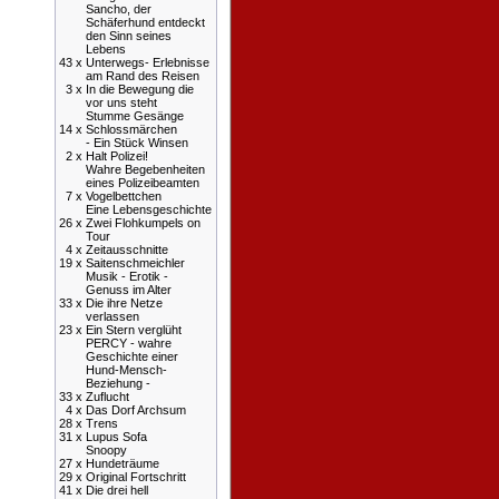
Sancho, der
Schäferhund entdeckt
den Sinn seines
Lebens
43 x
Unterwegs- Erlebnisse
am Rand des Reisen
3 x
In die Bewegung die
vor uns steht
Stumme Gesänge
14 x
Schlossmärchen
- Ein Stück Winsen
2 x
Halt Polizei!
Wahre Begebenheiten
eines Polizeibeamten
7 x
Vogelbettchen
Eine Lebensgeschichte
26 x
Zwei Flohkumpels on
Tour
4 x
Zeitausschnitte
19 x
Saitenschmeichler
Musik - Erotik -
Genuss im Alter
33 x
Die ihre Netze
verlassen
23 x
Ein Stern verglüht
PERCY - wahre
Geschichte einer
Hund-Mensch-
Beziehung -
33 x
Zuflucht
4 x
Das Dorf Archsum
28 x
Trens
31 x
Lupus Sofa
Snoopy
27 x
Hundeträume
29 x
Original Fortschritt
41 x
Die drei hell