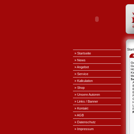
Start
» Startseite
» News
Ge
Ge
» Angebot
H
Ki
» Service
Me
S
» Kalkulation
A
» Shop
E
» Unsere Autoren
» Links / Banner
L
» Kontakt
P
» AGB
» Datenschutz
» Impressum