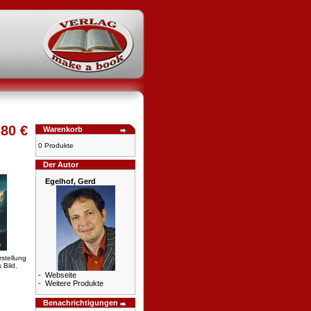
,80 €
Warenkorb
0 Produkte
Der Autor
Egelhof, Gerd
rstellung
 Bild.
-
Webseite
-
Weitere Produkte
Benachrichtigungen