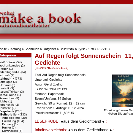
seite
»
Katalog
»
Sachbuch
»
Ratgeber
»
Belletristik
»
Lyrik
»
9783961721139
Auf Regen folgt Sonnenschein
11
Kategorien
Gedichte
ist/Kultur->
(54)
schenkservice
(2)
[ISBN: 9783961721139]
örbuch
(1)
nder/Jugend->
(34)
Titel: Auf Regen folgt Sonnenschein
dizin->
(2)
achbuch
->
(273)
Untertitel: Gedichte
strologie
(3)
Autor: Gerd Egelhof
Bildband
(3)
soterik
(5)
ISBN: 9783961721139
Essen&Trinken
(3)
Einband: Paperback
Flora&Fauna
(1)
Gesundheit
(3)
Seiten/Umfang: 84 Seiten
Hobby
(1)
Gewicht: 99 g, Format: 12 × 19 cm
ebenshilfe
(2)
hilatelie
(2)
Erschienen: 1. Auflage 13.12.2024
Für eine grössere Da
Ratgeber
->
(240)
Preisinformation: 11,80EUR
klicken Sie auf das
Belletristik
->
(233)
Autobiografie
(20)
LESEPROBE:
●aus dem Gedichtband ●
:
Erzählung
(104)
Fantasy
(3)
Humor
(9)
Inhaltsverzeichnis:
●aus dem Gedichtband ●
:
Kriminalistik
(7)