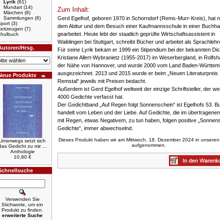
Lyrik
(61)
Mundart
(14)
Zum Inhalt:
Märchen
(8)
Gerd Egelhof, geboren 1970 in Schorndorf (Rems-Murr-Kreis), hat 
Sammlungen
(6)
port
(3)
dem Abitur und dem Besuch einer Kaufmannsschule in einer Buchh
Zeitzeugen
(7)
gearbeitet. Heute lebt der staatlich geprüfte Wirtschaftsassistent in
hulbuch
Waiblingen bei Stuttgart, schreibt Bücher und arbeitet als Sprachlehr
Autoren/Hrsg.
Für seine Lyrik bekam er 1999 ein Stipendium bei der bekannten Dic
Kristiane Allert-Wybranietz (1955-2017) im Weserbergland, in Rolfsh
der Nähe von Hannover, und wurde 2000 vom Land Baden-Württem
ausgezeichnet. 2013 und 2015 wurde er beim „Neuen Literaturpreis
Neue Produkte
Remstal“ jeweils mit Preisen bedacht.
Außerdem ist Gerd Egelhof weltweit der einzige Schriftsteller, der we
4000 Gedichte verfasst hat.
Der Gedichtband „Auf Regen folgt Sonnenschein“ ist Egelhofs 53. B
handelt vom Leben und der Liebe. Auf Gedichte, die im übertragenen
mit Regen, etwas Negativem, zu tun haben, folgen positive „Sonnen
Gedichte“, immer abwechselnd.
Dieses Produkt haben wir am Mittwoch, 18. Dezember 2024 in unseren
Unterwegs setzt sich
aufgenommen.
das Gedicht zu mir ...
Anthologie
10,80 €
Schnellsuche
Verwenden Sie
Stichworte, um ein
Produkt zu finden.
erweiterte Suche