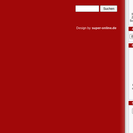
S
Sc
Design by
super-online.de