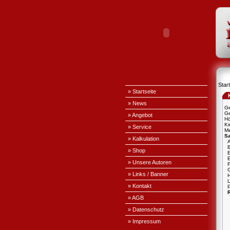
Start
» Startseite
» News
Ge
Ge
» Angebot
H
Ki
» Service
Me
S
» Kalkulation
A
» Shop
E
» Unsere Autoren
» Links / Banner
L
» Kontakt
P
» AGB
» Datenschutz
» Impressum