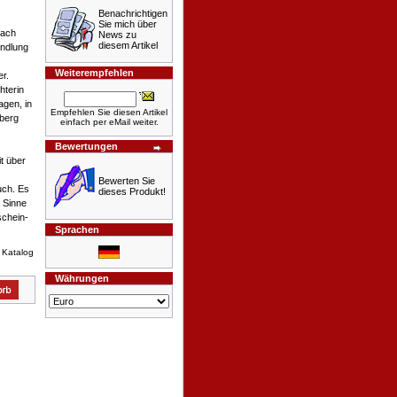
Benachrichtigen
Sie mich über
nach
News zu
diesem Artikel
andlung
Weiterempfehlen
er.
hterin
agen, in
Empfehlen Sie diesen Artikel
berg
einfach per eMail weiter.
Bewertungen
it über
Bewerten Sie
uch. Es
dieses Produkt!
 Sinne
schein-
Sprachen
 Katalog
Währungen