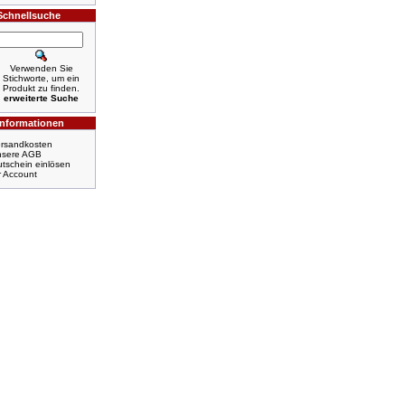
Schnellsuche
Verwenden Sie
Stichworte, um ein
Produkt zu finden.
erweiterte Suche
Informationen
rsandkosten
nsere AGB
tschein einlösen
r Account