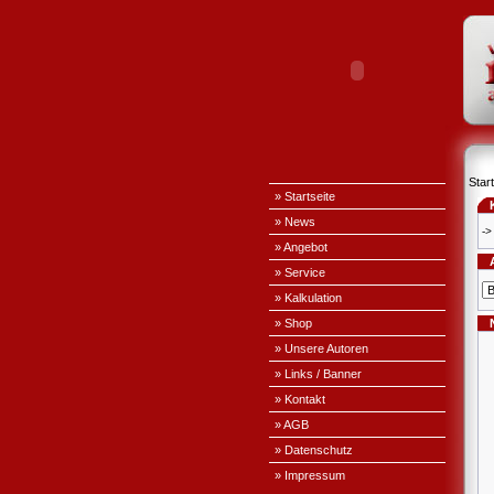
Start
» Startseite
» News
->
» Angebot
» Service
» Kalkulation
» Shop
» Unsere Autoren
» Links / Banner
» Kontakt
» AGB
» Datenschutz
» Impressum