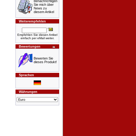
Benachrichtigen
Sie mich über
News zu
diesem Artikel
Weiterempfehlen
Empfehlen Sie diesen Artikel
einfach per eMail weiter.
Bewertungen
Bewerten Sie
dieses Produkt!
Sprachen
Währungen