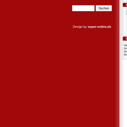
Design by
super-online.de
Ve
U
Gu
Ih