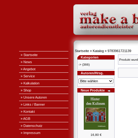
Startseite
»
Katalog
»
9783961721139
» Startseite
Kategorien
Produkt wurd
» News
->
(366)
» Angebot
Autoren/Hrsg.
» Service
» Kalkulation
» Shop
Neue Produkte
» Unsere Autoren
» Links / Banner
» Kontakt
» AGB
» Datenschutz
» Impressum
16,80 €