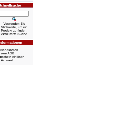
Schnellsuche
Verwenden Sie
Stichworte, um ein
Produkt zu finden.
erweiterte Suche
Informationen
rsandkosten
nsere AGB
tschein einlösen
r Account