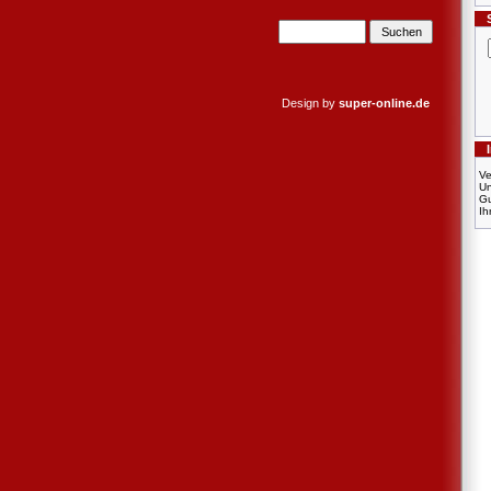
Design by
super-online.de
Ve
U
Gu
Ih