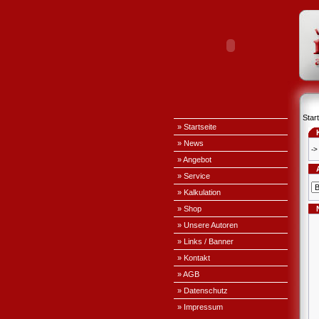
Start
» Startseite
» News
->
» Angebot
» Service
» Kalkulation
» Shop
» Unsere Autoren
» Links / Banner
» Kontakt
» AGB
» Datenschutz
» Impressum