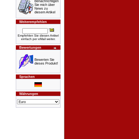
Benachrichtigen
Sie mich über
News zu
diesem Artikel
Weiterempfehlen
Empfehlen Sie diesen Artikel
einfach per eMail weiter.
Bewertungen
Bewerten Sie
dieses Produkt!
Sprachen
Währungen