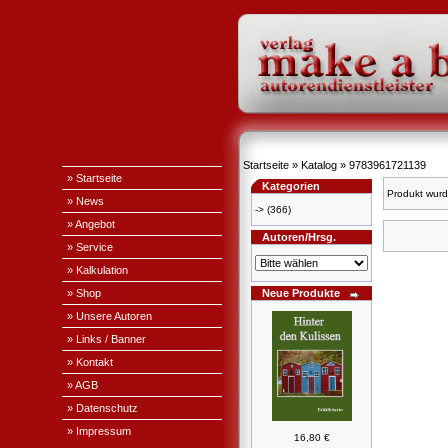
Startseite
»
Katalog
»
9783961721139
» Startseite
Kategorien
Produkt wurd
» News
->
(366)
» Angebot
Autoren/Hrsg.
» Service
» Kalkulation
» Shop
Neue Produkte
» Unsere Autoren
» Links / Banner
» Kontakt
» AGB
» Datenschutz
» Impressum
16,80 €