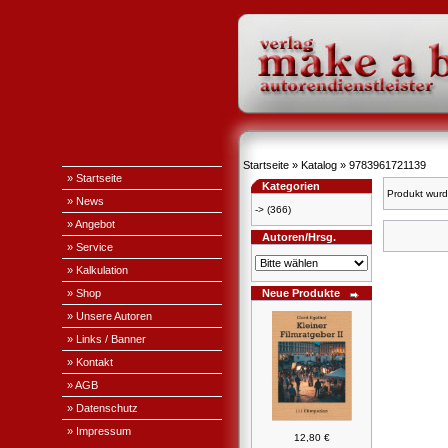
Startseite
»
Katalog
»
9783961721139
» Startseite
Kategorien
Produkt wurd
» News
->
(366)
» Angebot
Autoren/Hrsg.
» Service
» Kalkulation
» Shop
Neue Produkte
» Unsere Autoren
» Links / Banner
» Kontakt
» AGB
» Datenschutz
» Impressum
12,80 €