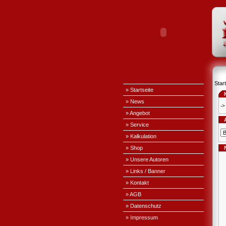
Start
» Startseite
» News
->
» Angebot
» Service
» Kalkulation
» Shop
» Unsere Autoren
» Links / Banner
» Kontakt
» AGB
» Datenschutz
» Impressum