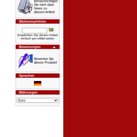
Benachrichtigen
Sie mich über
News zu
diesem Artikel
Weiterempfehlen
Empfehlen Sie diesen Artikel
einfach per eMail weiter.
Bewertungen
Bewerten Sie
dieses Produkt!
Sprachen
Währungen