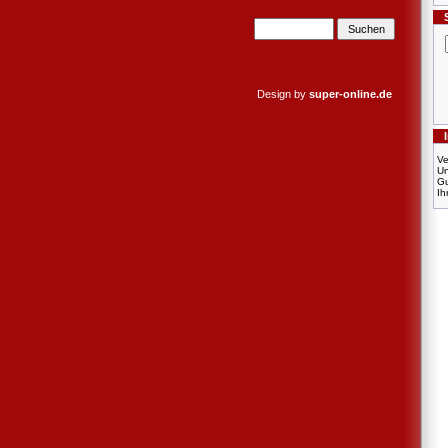
Design by
super-online.de
Ve
U
Gu
Ih