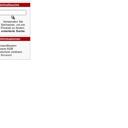
Schnellsuche
Verwenden Sie
Stichworte, um ein
Produkt zu finden.
erweiterte Suche
Informationen
rsandkosten
nsere AGB
tschein einlösen
r Account