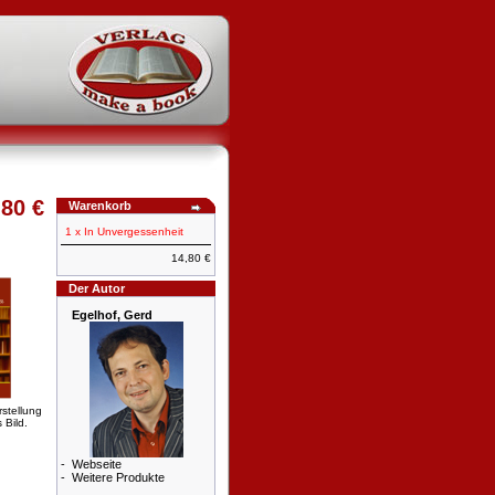
,80 €
Warenkorb
1 x
In Unvergessenheit
14,80 €
Der Autor
Egelhof, Gerd
rstellung
 Bild.
-
Webseite
-
Weitere Produkte