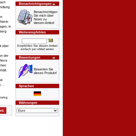
nach
Benachrichtigungen
andlung
Benachrichtigen
Sie mich über
er.
News zu
hterin
diesem Artikel
agen, in
berg
Weiterempfehlen
Empfehlen Sie diesen Artikel
it über
einfach per eMail weiter.
on der
Bewertungen
ierre
chen
Bewerten Sie
hält.
dieses Produkt!
nd
 ...
Sprachen
talog
Währungen