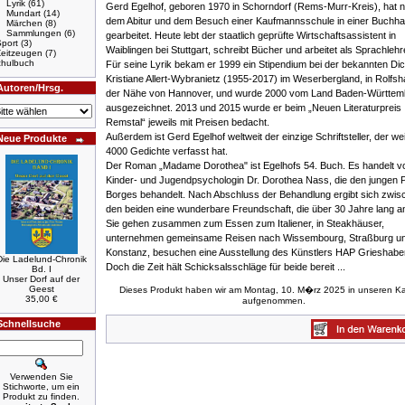
Lyrik
(61)
Gerd Egelhof, geboren 1970 in Schorndorf (Rems-Murr-Kreis), hat 
Mundart
(14)
dem Abitur und dem Besuch einer Kaufmannsschule in einer Buchh
Märchen
(8)
Sammlungen
(6)
gearbeitet. Heute lebt der staatlich geprüfte Wirtschaftsassistent in
port
(3)
Waiblingen bei Stuttgart, schreibt Bücher und arbeitet als Sprachlehr
Zeitzeugen
(7)
hulbuch
Für seine Lyrik bekam er 1999 ein Stipendium bei der bekannten Dic
Kristiane Allert-Wybranietz (1955-2017) im Weserbergland, in Rolfsh
Autoren/Hrsg.
der Nähe von Hannover, und wurde 2000 vom Land Baden-Württem
ausgezeichnet. 2013 und 2015 wurde er beim „Neuen Literaturpreis
Remstal“ jeweils mit Preisen bedacht.
Außerdem ist Gerd Egelhof weltweit der einzige Schriftsteller, der we
Neue Produkte
4000 Gedichte verfasst hat.
Der Roman „Madame Dorothea" ist Egelhofs 54. Buch. Es handelt v
Kinder- und Jugendpsychologin Dr. Dorothea Nass, die den jungen P
Borges behandelt. Nach Abschluss der Behandlung ergibt sich zwis
den beiden eine wunderbare Freundschaft, die über 30 Jahre lang an
Sie gehen zusammen zum Essen zum Italiener, in Steakhäuser,
unternehmen gemeinsame Reisen nach Wissembourg, Straßburg u
Konstanz, besuchen eine Ausstellung des Künstlers HAP Grieshaber,
Die Ladelund-Chronik
Doch die Zeit hält Schicksalsschläge für beide bereit ...
Bd. I
Unser Dorf auf der
Geest
Dieses Produkt haben wir am Montag, 10. M�rz 2025 in unseren Ka
35,00 €
aufgenommen.
Schnellsuche
Verwenden Sie
Stichworte, um ein
Produkt zu finden.