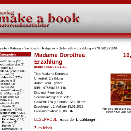
seite
»
Katalog
»
Sachbuch
»
Ratgeber
»
Belletristik
»
Erzählung
»
9783961721146
Madame Dorothea
10
Kategorien
Erzählung
ist/Kultur->
(54)
schenkservice
(2)
[ISBN: 9783961721146]
örbuch
(1)
nder/Jugend->
(34)
Titel: Madame Dorothea
dizin->
(2)
achbuch
->
(273)
Untertitel: Erzählung
strologie
(3)
Autor: Gerd Egelhof
Bildband
(3)
soterik
(5)
ISBN: 9783961721146
Essen&Trinken
(3)
Einband: Paperback
Flora&Fauna
(1)
Gesundheit
(3)
Seiten/Umfang: 112 Seiten
Hobby
(1)
Gewicht: 120 g, Format: 12 x 19 cm
ebenshilfe
(2)
hilatelie
(2)
Erschienen : 1. Auflage 15.01.2025
Für eine grössere Da
Ratgeber
->
(240)
Preisinformation: 10,80EUR
klicken Sie auf das
Belletristik
->
(233)
Autobiografie
(20)
LESEPROBE:
●aus der Erzählung●
:
Erzählung
(104)
Fantasy
(3)
Humor
(9)
Zum Inhalt:
Kriminalistik
(7)