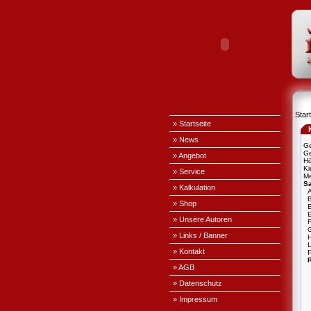
Start
» Startseite
» News
Ge
Ge
» Angebot
H
Ki
» Service
Me
S
» Kalkulation
A
» Shop
E
» Unsere Autoren
» Links / Banner
L
» Kontakt
P
» AGB
» Datenschutz
» Impressum