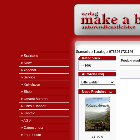
Startseite
»
Katalog
»
9783961721146
» Startseite
Kategorien
Produkt wurd
» News
->
(366)
» Angebot
Autoren/Hrsg.
» Service
» Kalkulation
» Shop
Neue Produkte
» Unsere Autoren
» Links / Banner
» Kontakt
» AGB
» Datenschutz
» Impressum
11,80 €