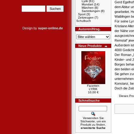
Lyrik
(61)
Gerd Egelhof
Mundart
(14)
dem Abitur u
Märchen
(8)
Sammlungen
(6)
gearbeitet. H
Sport
(3)
Waiblingen be
Zeitzeugen
(7)
Schulbuch
Für seine Lyr
Kristiane All
Design by
super-online.de
Autoren/Hrsg.
der Nähe vo
ausgezeichne
Remstal“ jewe
Außerdem ist 
Neue Produkte
4000 Gedichte
Der Roman „M
Kinder- und 
Borges behan
den beiden ei
Sie gehen zu
unternehmen
Konstanz, be
Facetten
Doch die Zeit
LYRIK
10,00 €
Dieses Pr
Schnellsuche
Verwenden Sie
Stichworte, um ein
Produkt zu finden.
erweiterte Suche