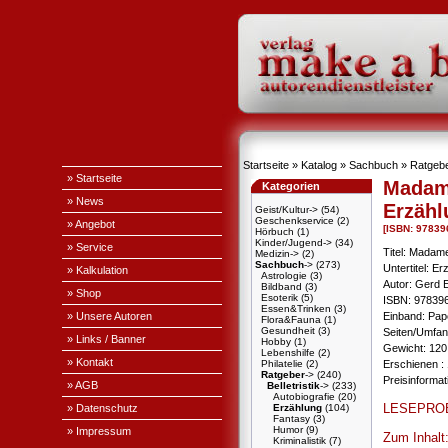
Startseite
»
Katalog
»
Sachbuch
»
Ratgeb
» Startseite
Madam
Kategorien
» News
Erzähl
Geist/Kultur->
(54)
Geschenkservice
(2)
» Angebot
[ISBN: 97839
Hörbuch
(1)
Kinder/Jugend->
(34)
» Service
Titel: Madam
Medizin->
(2)
Sachbuch
->
(273)
Untertitel: E
» Kalkulation
Astrologie
(3)
Autor: Gerd 
Bildband
(3)
» Shop
Esoterik
(5)
ISBN: 97839
Essen&Trinken
(3)
» Unsere Autoren
Einband: Pa
Flora&Fauna
(1)
Gesundheit
(3)
Seiten/Umfan
» Links / Banner
Hobby
(1)
Gewicht: 120
Lebenshilfe
(2)
» Kontakt
Philatelie
(2)
Erschienen : 
Ratgeber
->
(240)
Preisinforma
» AGB
Belletristik
->
(233)
Autobiografie
(20)
LESEPRO
» Datenschutz
Erzählung
(104)
Fantasy
(3)
Humor
(9)
» Impressum
Zum Inhalt
Kriminalistik
(7)