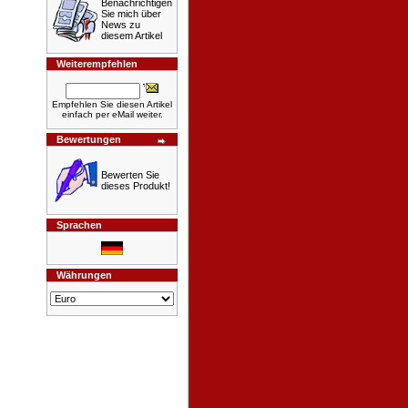
Benachrichtigen
Sie mich über
News zu
diesem Artikel
Weiterempfehlen
Empfehlen Sie diesen Artikel
einfach per eMail weiter.
Bewertungen
Bewerten Sie
dieses Produkt!
Sprachen
Währungen