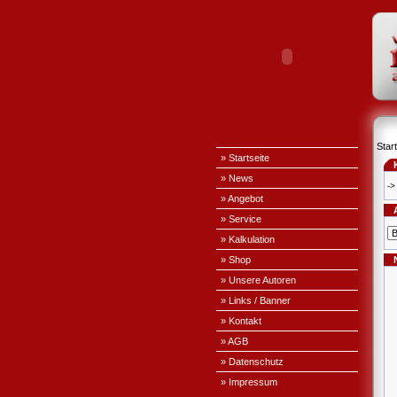
Start
» Startseite
» News
->
» Angebot
» Service
» Kalkulation
» Shop
» Unsere Autoren
» Links / Banner
» Kontakt
» AGB
» Datenschutz
» Impressum