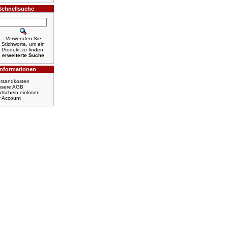
Schnellsuche
Verwenden Sie
Stichworte, um ein
Produkt zu finden.
erweiterte Suche
Informationen
rsandkosten
nsere AGB
tschein einlösen
r Account