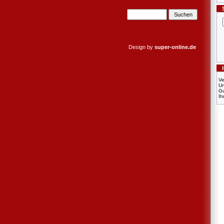
Design by
super-online.de
Ve
U
Gu
Ih