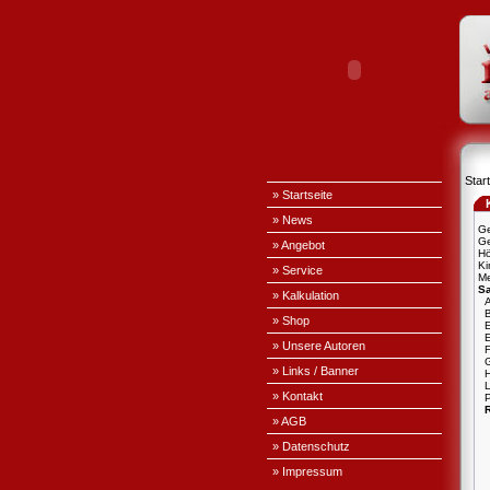
Start
» Startseite
» News
Ge
Ge
» Angebot
H
Ki
» Service
Me
S
» Kalkulation
A
» Shop
E
» Unsere Autoren
» Links / Banner
L
» Kontakt
P
» AGB
» Datenschutz
» Impressum