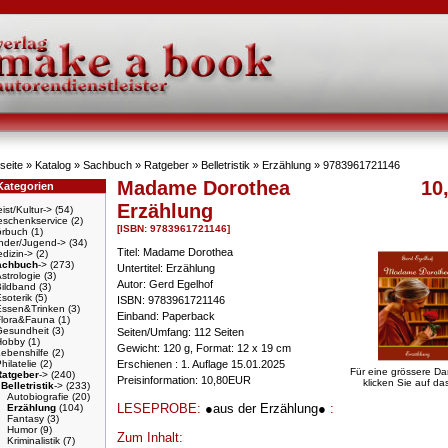
seite
»
Katalog
»
Sachbuch
»
Ratgeber
»
Belletristik
»
Erzählung
»
9783961721146
Madame Dorothea
10
Kategorien
Erzählung
ist/Kultur->
(54)
schenkservice
(2)
[ISBN: 9783961721146]
örbuch
(1)
nder/Jugend->
(34)
Titel: Madame Dorothea
dizin->
(2)
achbuch
->
(273)
Untertitel: Erzählung
strologie
(3)
Autor: Gerd Egelhof
Bildband
(3)
soterik
(5)
ISBN: 9783961721146
Essen&Trinken
(3)
Einband: Paperback
Flora&Fauna
(1)
Gesundheit
(3)
Seiten/Umfang: 112 Seiten
Hobby
(1)
Gewicht: 120 g, Format: 12 x 19 cm
ebenshilfe
(2)
hilatelie
(2)
Erschienen : 1. Auflage 15.01.2025
Für eine grössere Da
Ratgeber
->
(240)
Preisinformation: 10,80EUR
klicken Sie auf das
Belletristik
->
(233)
Autobiografie
(20)
LESEPROBE:
●aus der Erzählung●
:
Erzählung
(104)
Fantasy
(3)
Humor
(9)
Zum Inhalt:
Kriminalistik
(7)