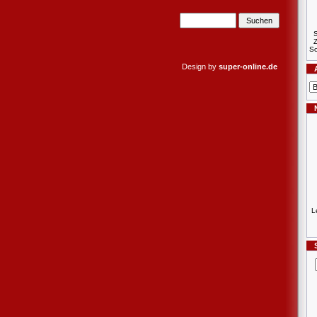
S
Sc
Design by
super-online.de
L