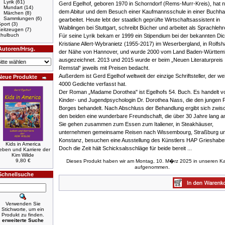
Lyrik
(61)
Gerd Egelhof, geboren 1970 in Schorndorf (Rems-Murr-Kreis), hat 
Mundart
(14)
dem Abitur und dem Besuch einer Kaufmannsschule in einer Buchh
Märchen
(8)
Sammlungen
(6)
gearbeitet. Heute lebt der staatlich geprüfte Wirtschaftsassistent in
port
(3)
Waiblingen bei Stuttgart, schreibt Bücher und arbeitet als Sprachlehr
Zeitzeugen
(7)
hulbuch
Für seine Lyrik bekam er 1999 ein Stipendium bei der bekannten Dic
Kristiane Allert-Wybranietz (1955-2017) im Weserbergland, in Rolfsh
Autoren/Hrsg.
der Nähe von Hannover, und wurde 2000 vom Land Baden-Württem
ausgezeichnet. 2013 und 2015 wurde er beim „Neuen Literaturpreis
Remstal“ jeweils mit Preisen bedacht.
Außerdem ist Gerd Egelhof weltweit der einzige Schriftsteller, der we
Neue Produkte
4000 Gedichte verfasst hat.
Der Roman „Madame Dorothea" ist Egelhofs 54. Buch. Es handelt v
Kinder- und Jugendpsychologin Dr. Dorothea Nass, die den jungen P
Borges behandelt. Nach Abschluss der Behandlung ergibt sich zwis
den beiden eine wunderbare Freundschaft, die über 30 Jahre lang an
Sie gehen zusammen zum Essen zum Italiener, in Steakhäuser,
unternehmen gemeinsame Reisen nach Wissembourg, Straßburg u
Konstanz, besuchen eine Ausstellung des Künstlers HAP Grieshaber,
Kids in America
Doch die Zeit hält Schicksalsschläge für beide bereit ...
eben und Karriere der
Kim Wilde
9,80 €
Dieses Produkt haben wir am Montag, 10. M�rz 2025 in unseren Ka
aufgenommen.
Schnellsuche
Verwenden Sie
Stichworte, um ein
Produkt zu finden.
erweiterte Suche