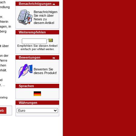
nach
Benachrichtigungen
andlung
Benachrichtigen
Sie mich über
er.
News zu
hterin
diesem Artikel
agen, in
berg
Weiterempfehlen
Empfehlen Sie diesen Artikel
it über
einfach per eMail weiter.
on der
Bewertungen
ierre
chen
Bewerten Sie
hält.
dieses Produkt!
nd
 ...
Sprachen
talog
Währungen