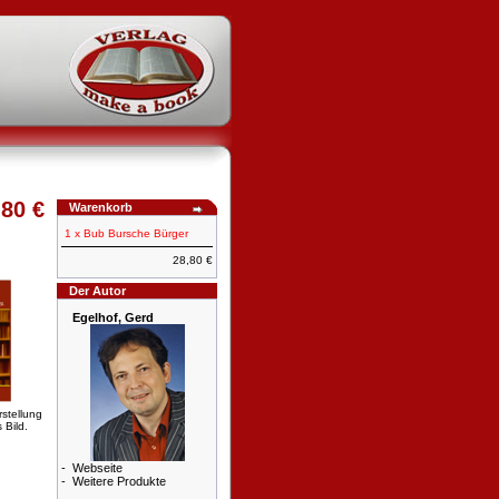
,80 €
Warenkorb
1 x
Bub Bursche Bürger
28,80 €
Der Autor
Egelhof, Gerd
rstellung
 Bild.
-
Webseite
-
Weitere Produkte