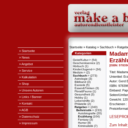
Startseite
»
Katalog
»
Sachbuch
»
Ratgeb
» Startseite
Madam
Kategorien
» News
Erzähl
Geist/Kultur->
(54)
Geschenkservice
(2)
» Angebot
[ISBN: 97839
Hörbuch
(1)
Kinder/Jugend->
(34)
» Service
Titel: Madam
Medizin->
(2)
Sachbuch
->
(273)
Untertitel: E
» Kalkulation
Astrologie
(3)
Autor: Gerd 
Bildband
(3)
» Shop
Esoterik
(5)
ISBN: 97839
Essen&Trinken
(3)
» Unsere Autoren
Einband: Pa
Flora&Fauna
(1)
Gesundheit
(3)
Seiten/Umfan
» Links / Banner
Hobby
(1)
Gewicht: 120
Lebenshilfe
(2)
» Kontakt
Philatelie
(2)
Erschienen : 
Ratgeber
->
(240)
Preisinforma
» AGB
Belletristik
->
(233)
Autobiografie
(20)
LESEPRO
» Datenschutz
Erzählung
(104)
Fantasy
(3)
Humor
(9)
» Impressum
Zum Inhalt
Kriminalistik
(7)