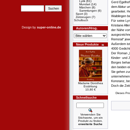
Lyrik
(61)
Gerd Egelhof
Mundart
(14)
dem Abitur u
Märchen
(8)
Sammlungen
(6)
gearbeitet. H
Sport
(3)
Waiblingen be
Zeitzeugen
(7)
Schulbuch
Für seine Lyr
Kristiane All
Design by
super-online.de
Autoren/Hrsg.
der Nähe vo
ausgezeichne
Remstal“ jewe
Außerdem ist 
Neue Produkte
4000 Gedichte
Der Roman „M
Kinder- und 
Borges behan
den beiden ei
Sie gehen zu
unternehmen
Konstanz, be
Madame Dorothea
Doch die Zeit
Erzählung
10,80 €
Dieses Pr
Schnellsuche
Verwenden Sie
Stichworte, um ein
Produkt zu finden.
erweiterte Suche