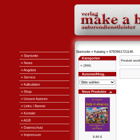
Startseite
»
Katalog
»
9783961721146
» Startseite
Kategorien
Produkt wurd
» News
->
(366)
» Angebot
Autoren/Hrsg.
» Service
» Kalkulation
» Shop
Neue Produkte
» Unsere Autoren
» Links / Banner
» Kontakt
» AGB
» Datenschutz
» Impressum
9,80 €