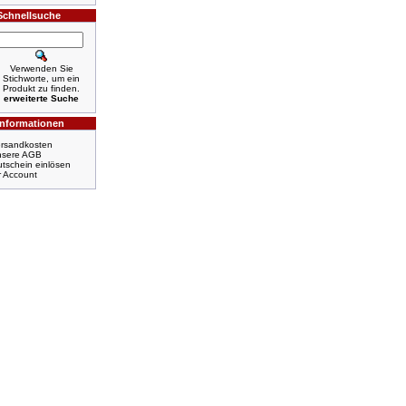
Schnellsuche
Verwenden Sie
Stichworte, um ein
Produkt zu finden.
erweiterte Suche
Informationen
rsandkosten
nsere AGB
tschein einlösen
r Account