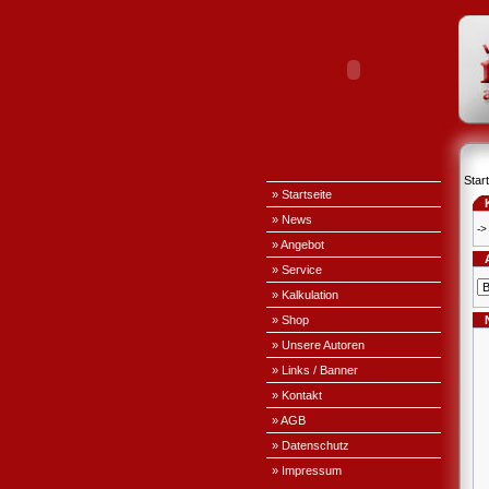
Start
» Startseite
» News
->
» Angebot
» Service
» Kalkulation
» Shop
» Unsere Autoren
» Links / Banner
» Kontakt
» AGB
» Datenschutz
» Impressum