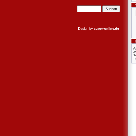
Design by
super-online.de
Ve
U
Gu
Ih