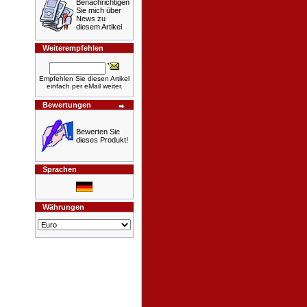
Benachrichtigen
Sie mich über
News zu
diesem Artikel
Weiterempfehlen
Empfehlen Sie diesen Artikel
einfach per eMail weiter.
Bewertungen
Bewerten Sie
dieses Produkt!
Sprachen
Währungen