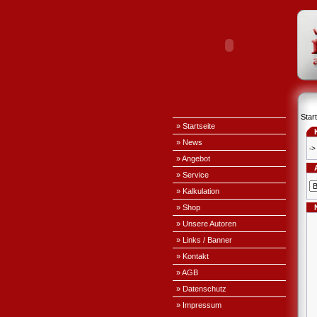
Start
» Startseite
» News
->
» Angebot
» Service
» Kalkulation
» Shop
» Unsere Autoren
» Links / Banner
» Kontakt
» AGB
» Datenschutz
» Impressum