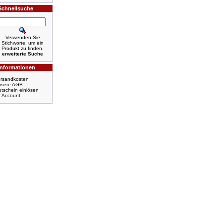
Schnellsuche
Verwenden Sie
Stichworte, um ein
Produkt zu finden.
erweiterte Suche
Informationen
rsandkosten
nsere AGB
tschein einlösen
r Account