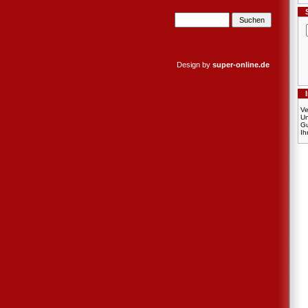
Design by
super-online.de
Ve
U
Gu
Ih