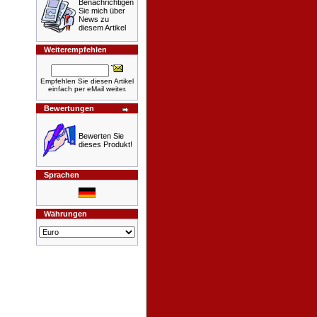
Benachrichtigen
Sie mich über
News zu
diesem Artikel
Weiterempfehlen
Empfehlen Sie diesen Artikel
einfach per eMail weiter.
Bewertungen
Bewerten Sie
dieses Produkt!
Sprachen
Währungen