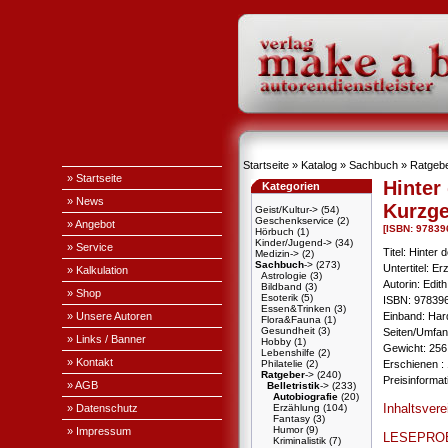
Startseite
»
Katalog
»
Sachbuch
»
Ratgeb
» Startseite
Hinter
Kategorien
» News
Kurzge
Geist/Kultur->
(54)
Geschenkservice
(2)
» Angebot
[ISBN: 97839
Hörbuch
(1)
Kinder/Jugend->
(34)
» Service
Titel: Hinter 
Medizin->
(2)
Sachbuch
->
(273)
Untertitel: E
» Kalkulation
Astrologie
(3)
Autorin: Edit
Bildband
(3)
» Shop
Esoterik
(5)
ISBN: 97839
Essen&Trinken
(3)
» Unsere Autoren
Einband: Har
Flora&Fauna
(1)
Gesundheit
(3)
Seiten/Umfan
» Links / Banner
Hobby
(1)
Gewicht: 256
Lebenshilfe
(2)
» Kontakt
Philatelie
(2)
Erschienen : 
Ratgeber
->
(240)
Preisinforma
» AGB
Belletristik
->
(233)
Autobiografie
(20)
Inhaltsvere
» Datenschutz
Erzählung
(104)
Fantasy
(3)
Humor
(9)
» Impressum
LESEPRO
Kriminalistik
(7)