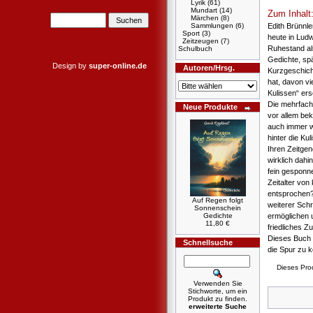
Lyrik
(61)
Mundart
(14)
Zum Inhalt
Märchen
(8)
Edith Brünnle
Sammlungen
(6)
Sport
(3)
heute in Lud
Zeitzeugen
(7)
Ruhestand als
Schulbuch
Gedichte, spä
Design by
super-online.de
Autoren/Hrsg.
Kurzgeschicht
hat, davon vi
Kulissen“ er
Die mehrfach
Neue Produkte
vor allem bek
auch immer wi
hinter die K
Ihren Zeitge
wirklich dahi
fein gesponn
Zeitalter von
entsprochen?
Auf Regen folgt
weiterer Sch
Sonnenschein
ermöglichen u
Gedichte
11,80 €
friedliches Z
Dieses Buch 
Schnellsuche
die Spur zu
Dieses Pro
Verwenden Sie
Stichworte, um ein
Produkt zu finden.
erweiterte Suche