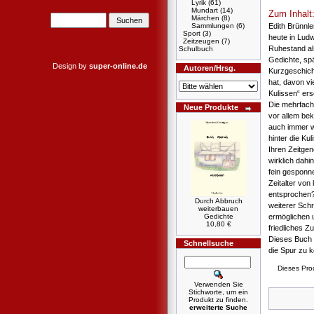
Lyrik
(61)
Mundart
(14)
Zum Inhalt
Märchen
(8)
Edith Brünnle
Sammlungen
(6)
Sport
(3)
heute in Lud
Zeitzeugen
(7)
Ruhestand als
Schulbuch
Gedichte, spä
Design by
super-online.de
Autoren/Hrsg.
Kurzgeschicht
hat, davon vi
Kulissen“ er
Die mehrfach
Neue Produkte
vor allem bek
auch immer wi
hinter die K
Ihren Zeitge
wirklich dahi
fein gesponn
Zeitalter von
entsprochen?
Durch Abbruch
weiterer Sch
weiterbauen
ermöglichen u
Gedichte
10,80 €
friedliches Z
Dieses Buch 
Schnellsuche
die Spur zu
Dieses Pro
Verwenden Sie
Stichworte, um ein
Produkt zu finden.
erweiterte Suche