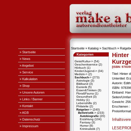
Startseite
»
Katalog
»
Sachbuch
»
Ratgeb
» Startseite
Hinter
Kategorien
» News
Kurzge
Geist/Kultur->
(54)
Geschenkservice
(2)
» Angebot
[ISBN: 97839
Hörbuch
(1)
Kinder/Jugend->
(34)
» Service
Titel: Hinter 
Medizin->
(2)
Sachbuch
->
(273)
Untertitel: E
» Kalkulation
Astrologie
(3)
Autorin: Edit
Bildband
(3)
» Shop
Esoterik
(5)
ISBN: 97839
Essen&Trinken
(3)
» Unsere Autoren
Einband: Har
Flora&Fauna
(1)
Gesundheit
(3)
Seiten/Umfan
» Links / Banner
Hobby
(1)
Gewicht: 256
Lebenshilfe
(2)
» Kontakt
Philatelie
(2)
Erschienen : 
Ratgeber
->
(240)
Preisinforma
» AGB
Belletristik
->
(233)
Autobiografie
(20)
Inhaltsvere
» Datenschutz
Erzählung
(104)
Fantasy
(3)
Humor
(9)
» Impressum
LESEPRO
Kriminalistik
(7)