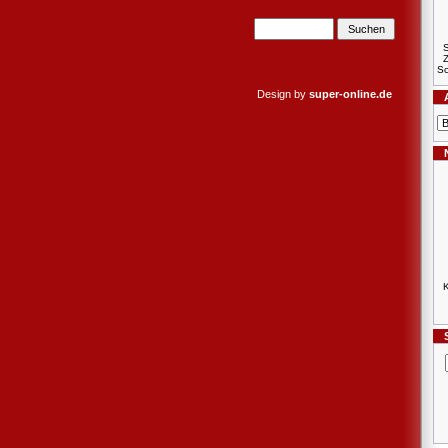
S
Sc
Design by
super-online.de
K