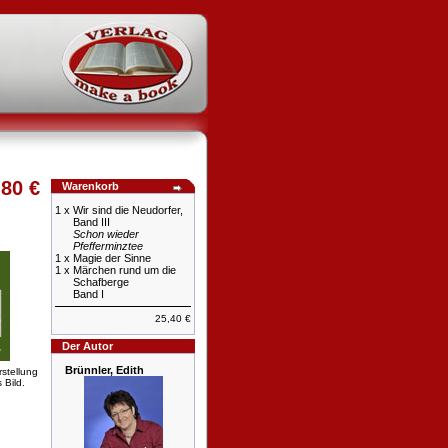
,80 €
Warenkorb
1 x
Wir sind die Neudorfer,
Band III
Schon wieder
Pfefferminztee
1 x
Magie der Sinne
1 x
Märchen rund um die
Schafberge
Band I
25,40 €
Der Autor
Brünnler, Edith
rstellung
 Bild.