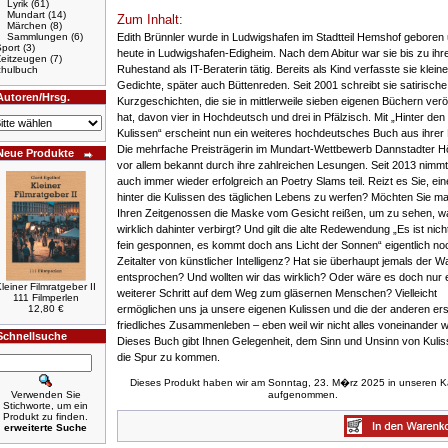
Lyrik
(61)
Mundart
(14)
Zum Inhalt:
Märchen
(8)
Edith Brünnler wurde in Ludwigshafen im Stadtteil Hemshof geboren 
Sammlungen
(6)
port
(3)
heute in Ludwigshafen-Edigheim. Nach dem Abitur war sie bis zu ih
Zeitzeugen
(7)
Ruhestand als IT-Beraterin tätig. Bereits als Kind verfasste sie kleine
hulbuch
Gedichte, später auch Büttenreden. Seit 2001 schreibt sie satirische
Autoren/Hrsg.
Kurzgeschichten, die sie in mittlerweile sieben eigenen Büchern veröf
hat, davon vier in Hochdeutsch und drei in Pfälzisch. Mit „Hinter den
Kulissen“ erscheint nun ein weiteres hochdeutsches Buch aus ihrer 
Die mehrfache Preisträgerin im Mundart-Wettbewerb Dannstadter Hö
Neue Produkte
vor allem bekannt durch ihre zahlreichen Lesungen. Seit 2013 nimmt
auch immer wieder erfolgreich an Poetry Slams teil. Reizt es Sie, ein
hinter die Kulissen des täglichen Lebens zu werfen? Möchten Sie 
Ihren Zeitgenossen die Maske vom Gesicht reißen, um zu sehen, w
wirklich dahinter verbirgt? Und gilt die alte Redewendung „Es ist nich
fein gesponnen, es kommt doch ans Licht der Sonnen“ eigentlich no
Zeitalter von künstlicher Intelligenz? Hat sie überhaupt jemals der W
entsprochen? Und wollten wir das wirklich? Oder wäre es doch nur 
leiner Filmratgeber II
weiterer Schritt auf dem Weg zum gläsernen Menschen? Vielleicht
111 Filmperlen
ermöglichen uns ja unsere eigenen Kulissen und die der anderen ers
12,80 €
friedliches Zusammenleben – eben weil wir nicht alles voneinander 
Schnellsuche
Dieses Buch gibt Ihnen Gelegenheit, dem Sinn und Unsinn von Kulis
die Spur zu kommen.
Dieses Produkt haben wir am Sonntag, 23. M�rz 2025 in unseren K
Verwenden Sie
aufgenommen.
Stichworte, um ein
Produkt zu finden.
erweiterte Suche