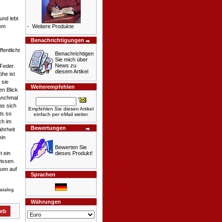
und lebt
rem
-
Weitere Produkte
Benachrichtigungen
fentlicht
Benachrichtigen
Sie mich über
News zu
Feder.
diesem Artikel
he ist
 sie
Weiterempfehlen
en Blick
manchmal
as sich
Empfehlen Sie diesen Artikel
ts so
einfach per eMail weiter.
ch im
Bewertungen
ahrheit
ein
Bewerten Sie
t ein
dieses Produkt!
wissen.
sen auf
Sprachen
atalog
Währungen