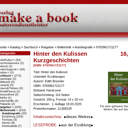
seite
»
Katalog
»
Sachbuch
»
Ratgeber
»
Belletristik
»
Autobiografie
»
9783961721177
Hinter den Kulissen
16
Kategorien
Kurzgeschichten
ist/Kultur->
(54)
schenkservice
(2)
[ISBN: 9783961721177]
örbuch
(1)
nder/Jugend->
(34)
Titel: Hinter den Kulissen
dizin->
(2)
achbuch
->
(273)
Untertitel: Erzählungen
strologie
(3)
Autorin: Edith Brünnler
Bildband
(3)
soterik
(5)
ISBN: 9783961721177
Essen&Trinken
(3)
Einband: Hardcover
Flora&Fauna
(1)
Gesundheit
(3)
Seiten/Umfang: 114 Seiten
Hobby
(1)
Gewicht: 256 g, Format: 14 x 20 cm
ebenshilfe
(2)
hilatelie
(2)
Erschienen : 1. Auflage 18.03.2025
Für eine grössere Da
Ratgeber
->
(240)
Preisinformation: 12,80EUR
klicken Sie auf das
Belletristik
->
(233)
Autobiografie
(20)
Inhaltsvereichnis:
●dieses Werkes●
:
Erzählung
(104)
Fantasy
(3)
Humor
(9)
LESEPROBE:
●aus der Erzählung●
:
Kriminalistik
(7)