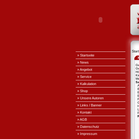
Start
» Startseite
» News
Ge
Ge
» Angebot
H
Ki
» Service
Me
S
» Kalkulation
A
» Shop
E
» Unsere Autoren
» Links / Banner
L
» Kontakt
P
» AGB
» Datenschutz
» Impressum