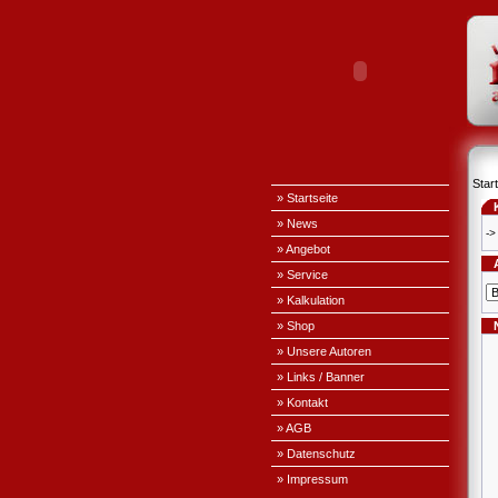
Start
» Startseite
» News
->
» Angebot
» Service
» Kalkulation
» Shop
» Unsere Autoren
» Links / Banner
» Kontakt
» AGB
» Datenschutz
» Impressum