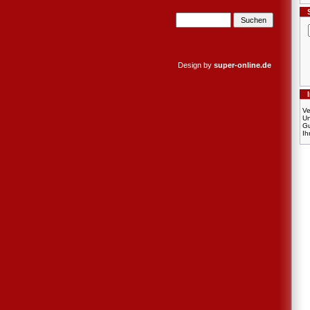
Design by
super-online.de
Ve
U
Gu
Ih