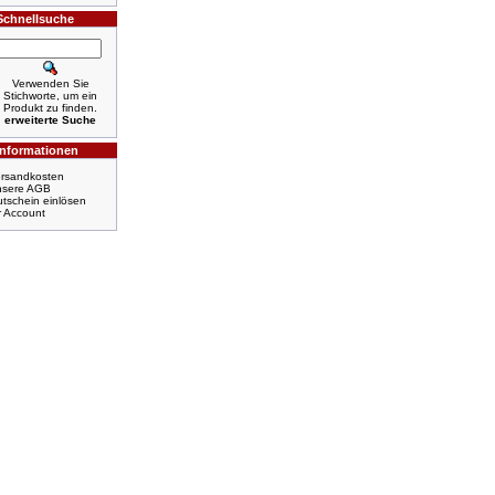
Schnellsuche
Verwenden Sie
Stichworte, um ein
Produkt zu finden.
erweiterte Suche
Informationen
rsandkosten
nsere AGB
tschein einlösen
r Account