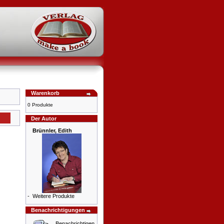
Warenkorb
0 Produkte
Der Autor
Brünnler, Edith
-
Weitere Produkte
Benachrichtigungen
Benachrichtigen