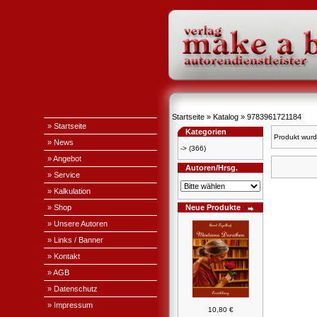
Startseite
»
Katalog
»
9783961721184
» Startseite
Kategorien
Produkt wurd
» News
->
(366)
» Angebot
Autoren/Hrsg.
» Service
» Kalkulation
» Shop
Neue Produkte
» Unsere Autoren
» Links / Banner
» Kontakt
» AGB
» Datenschutz
» Impressum
10,80 €