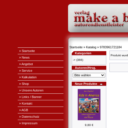
Startseite
»
Katalog
»
9783961721184
» Startseite
Kategorien
Produkt wurd
» News
->
(366)
» Angebot
Autoren/Hrsg.
» Service
» Kalkulation
» Shop
Neue Produkte
» Unsere Autoren
» Links / Banner
» Kontakt
» AGB
» Datenschutz
» Impressum
9,80 €