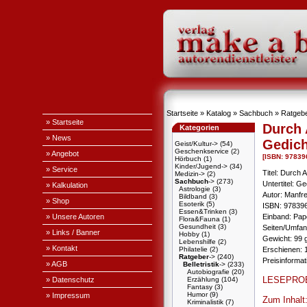
Startseite
»
Katalog
»
Sachbuch
»
Ratgeb
» Startseite
Durch 
Kategorien
» News
Gedich
Geist/Kultur->
(54)
Geschenkservice
(2)
» Angebot
[ISBN: 97839
Hörbuch
(1)
Kinder/Jugend->
(34)
» Service
Titel: Durch
Medizin->
(2)
Sachbuch
->
(273)
Untertitel: G
» Kalkulation
Astrologie
(3)
Autor: Manfr
Bildband
(3)
» Shop
Esoterik
(5)
ISBN: 97839
Essen&Trinken
(3)
» Unsere Autoren
Einband: Pa
Flora&Fauna
(1)
Gesundheit
(3)
Seiten/Umfan
» Links / Banner
Hobby
(1)
Gewicht: 99 
Lebenshilfe
(2)
» Kontakt
Philatelie
(2)
Erschienen: 1
Ratgeber
->
(240)
Preisinforma
» AGB
Belletristik
->
(233)
Autobiografie
(20)
LESEPRO
» Datenschutz
Erzählung
(104)
Fantasy
(3)
Humor
(9)
» Impressum
Zum Inhalt
Kriminalistik
(7)