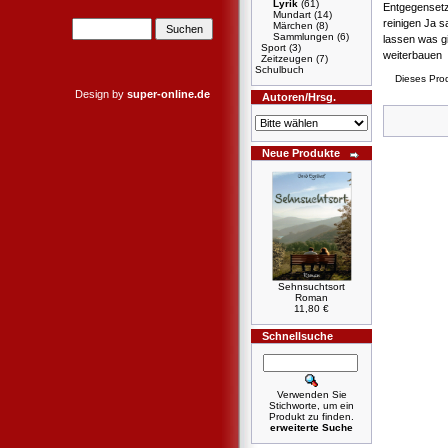
Lyrik
(61)
Entgegensetzu
Mundart
(14)
reinigen Ja 
Märchen
(8)
Sammlungen
(6)
lassen was gi
Sport
(3)
weiterbauen
Zeitzeugen
(7)
Schulbuch
Dieses Prod
Design by
super-online.de
Autoren/Hrsg.
Neue Produkte
Sehnsuchtsort
Roman
11,80 €
Schnellsuche
Verwenden Sie
Stichworte, um ein
Produkt zu finden.
erweiterte Suche