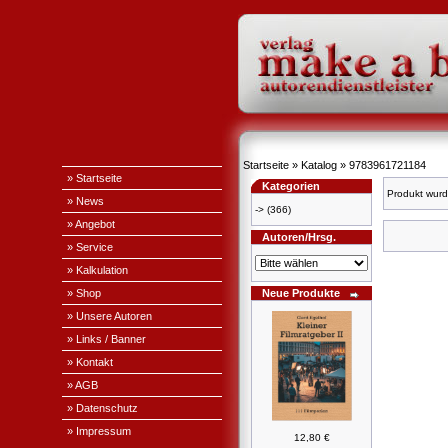
Startseite
»
Katalog
»
9783961721184
» Startseite
Kategorien
Produkt wurd
» News
->
(366)
» Angebot
Autoren/Hrsg.
» Service
» Kalkulation
» Shop
Neue Produkte
» Unsere Autoren
» Links / Banner
» Kontakt
» AGB
» Datenschutz
» Impressum
12,80 €