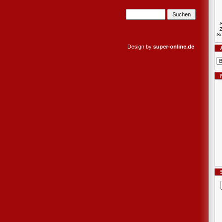
S
Sc
Design by
super-online.de