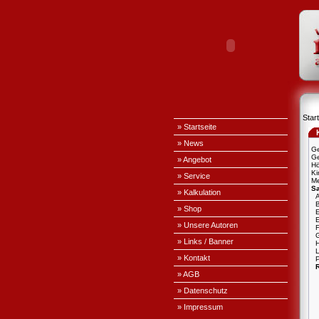
Start
» Startseite
» News
Ge
Ge
» Angebot
H
Ki
» Service
Me
S
» Kalkulation
A
» Shop
E
» Unsere Autoren
» Links / Banner
L
» Kontakt
P
» AGB
» Datenschutz
» Impressum