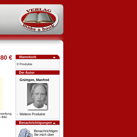
,80 €
Warenkorb
0 Produkte
Der Autor
Grüttgen, Manfred
rstellung
-
Weitere Produkte
 Bild.
Benachrichtigungen
Benachrichtigen
Sie mich über