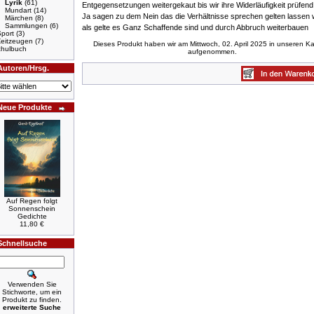
Lyrik
(61)
Entgegensetzungen weitergekaut bis wir ihre Widerläufigkeit prüfend
Mundart
(14)
Ja sagen zu dem Nein das die Verhältnisse sprechen gelten lassen w
Märchen
(8)
Sammlungen
(6)
als gelte es Ganz Schaffende sind und durch Abbruch weiterbauen
port
(3)
Zeitzeugen
(7)
Dieses Produkt haben wir am Mittwoch, 02. April 2025 in unseren K
hulbuch
aufgenommen.
Autoren/Hrsg.
Neue Produkte
Auf Regen folgt
Sonnenschein
Gedichte
11,80 €
Schnellsuche
Verwenden Sie
Stichworte, um ein
Produkt zu finden.
erweiterte Suche