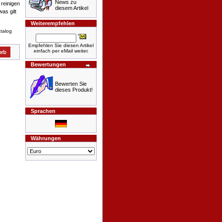
News zu
 reinigen
diesem Artikel
as gilt
Weiterempfehlen
atalog
Empfehlen Sie diesen Artikel
einfach per eMail weiter.
Bewertungen
Bewerten Sie
dieses Produkt!
Sprachen
Währungen