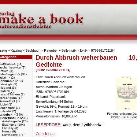
seite
»
Katalog
»
Sachbuch
»
Ratgeber
»
Belletristik
»
Lyrik
»
9783961721184
Durch Abbruch weiterbauen
10
Kategorien
Gedichte
ist/Kultur->
(54)
schenkservice
(2)
[ISBN: 9783961721184]
örbuch
(1)
nder/Jugend->
(34)
Titel: Durch Abbruch weiterbauen
dizin->
(2)
achbuch
->
(273)
Untertitel: Gedichte
strologie
(3)
Autor: Manfred Grüttgen
Bildband
(3)
soterik
(5)
ISBN: 9783961721184
Essen&Trinken
(3)
Einband: Paperback
Flora&Fauna
(1)
Gesundheit
(3)
Seiten/Umfang: 84 Seiten
Hobby
(1)
Gewicht: 99 g, Format: 12 × 19 cm
ebenshilfe
(2)
hilatelie
(2)
Erschienen: 1. Auflage 02.04.2025
Für eine grössere Da
Ratgeber
->
(240)
Preisinformation: 10,80EUR
klicken Sie auf das
Belletristik
->
(233)
Autobiografie
(20)
LESEPROBE:
●aus dem Lyrikband●
:
Erzählung
(104)
Fantasy
(3)
Humor
(9)
Zum Inhalt:
Kriminalistik
(7)