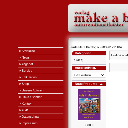
Startseite
»
Katalog
»
9783961721184
» Startseite
Kategorien
Produkt wurd
» News
->
(366)
» Angebot
Autoren/Hrsg.
» Service
» Kalkulation
» Shop
Neue Produkte
» Unsere Autoren
» Links / Banner
» Kontakt
» AGB
» Datenschutz
» Impressum
9,80 €