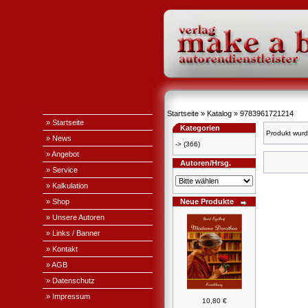
Startseite
»
Katalog
»
9783961721214
» Startseite
Kategorien
Produkt wurd
» News
->
(366)
» Angebot
Autoren/Hrsg.
» Service
» Kalkulation
» Shop
Neue Produkte
» Unsere Autoren
» Links / Banner
» Kontakt
» AGB
» Datenschutz
» Impressum
10,80 €