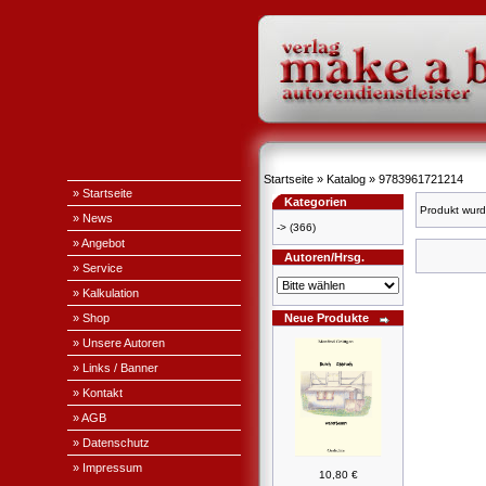
Startseite
»
Katalog
»
9783961721214
» Startseite
Kategorien
Produkt wurd
» News
->
(366)
» Angebot
Autoren/Hrsg.
» Service
» Kalkulation
» Shop
Neue Produkte
» Unsere Autoren
» Links / Banner
» Kontakt
» AGB
» Datenschutz
» Impressum
10,80 €